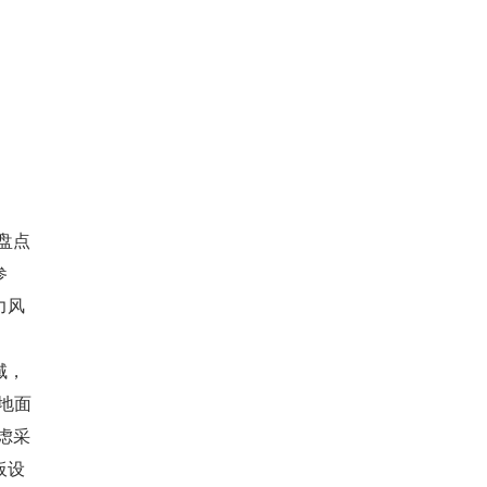
盘点
参
力风
域，
地面
虑采
板设