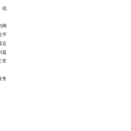
，或
的网
统平
最近
则返
正常
业务