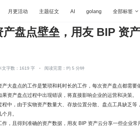
全部标签

月更活动
主题征文
AI
golang
产盘点壁垒，用友 BIP 资
penHarmony
算法
学习方法
Web3.0
高
！
程序员
运维
深度思考
低代码
redis
本文字数：1619 字
阅读完需：约 5 分钟
资产大盘点的工作是繁琐和耗时长的工作，每次资产盘点都需要
如果资产盘点过程中出现错误，将直接影响企业的运营和决策。
过程中，由于实物资产数量大、存放位置分散、盘点工具缺乏等
几个月。
作，且得到准确的资产数据，用友 BIP 资产云分享一些企业常