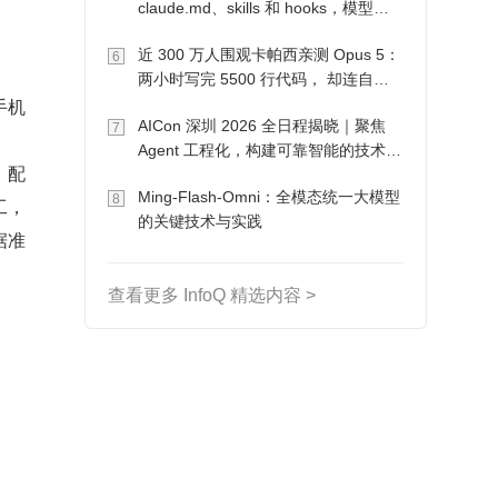
claude.md、skills 和 hooks，模型自
己会想办法
近 300 万人围观卡帕西亲测 Opus 5：
6
两小时写完 5500 行代码， 却连自己
手机
写的游戏都玩不了
AICon 深圳 2026 全日程揭晓｜聚焦
7
。
Agent 工程化，构建可靠智能的技术路
。配
径
Ming-Flash-Omni：全模态统一大模型
8
工，
的关键技术与实践
据准
查看更多 InfoQ 精选内容 >