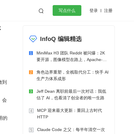
登录
注册

写点什么
产
效工作
数据库
Python
音视频
InfoQ 编辑精选
golang
微服务架构
flutter
MiniMax H3 团队 Reddit 被问爆：2K
1
要开源，图像模型在路上，Apache-2.0
也在考虑了
角色边界重塑，全栈取代分工：快手 AI
2
生产力体系成形
做到
Jeff Dean 离职前最后一次对话：我低
3
估了 AI，也看清了创业者的唯一生路
，会
MCP 迎来最大更新：重回上古时代
4
用的
HTTP
Claude Code 之父：每半年清空一次
5