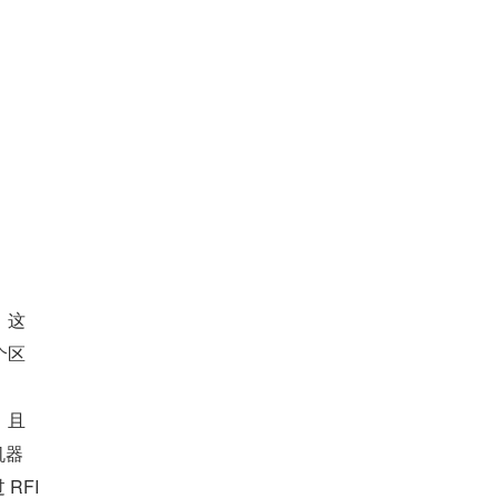
，这
个区
，且
机器
RFI