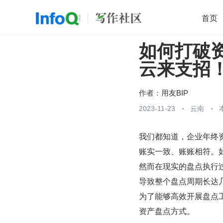
首页
如何打破资
移动开发
Java
开源
架构
O
云来支招
前端
AI
大数据
团队管理
查看更多

作者：
用友BIP
2023-11-23
云南
我们都知道，企业年终
账实一致、账账相符。
然而在现实的盘点执行
导致整个盘点周期长达
为了能够高效开展盘点工
资产盘点方式。