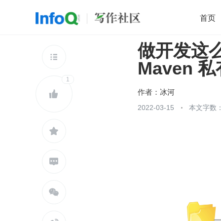
首页
做开发这
移动开发
Java
开源
架构
O

Maven 
前端
AI
大数据
团队管理
1
查看更多

作者：
冰河

2022-03-15
本文字数：


