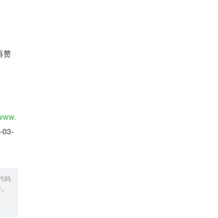
再赘
/www.
03-
代码
2.11.2-03-bundle.tar.gz