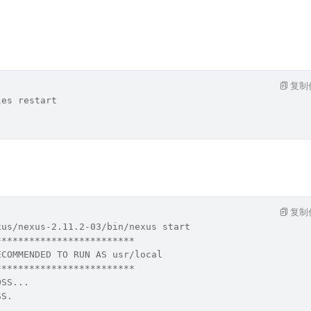
复制
les restart
复制
xus/nexus-2.11.2-03/bin/nexus start
*************************
ECOMMENDED TO RUN AS usr/local
*************************
OSS...
SS.