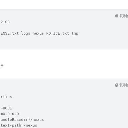
复制
.2-03
CENSE.txt logs nexus NOTICE.txt tmp
运行
复制
erties
t=8081
t=0.0.0.0
bundleBasedir}/nexus
ntext-path=/nexus