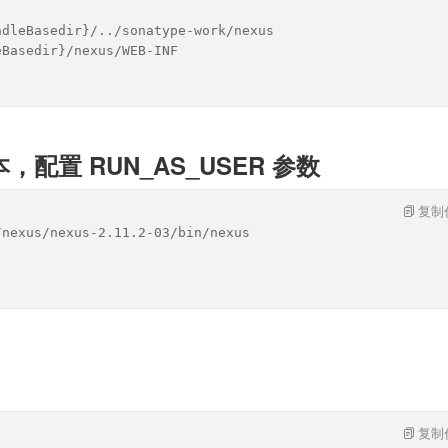
ndleBasedir}/../sonatype-work/nexus
eBasedir}/nexus/WEB-INF
本，配置 RUN_AS_USER 参数
复制
/nexus/nexus-2.11.2-03/bin/nexus
复制