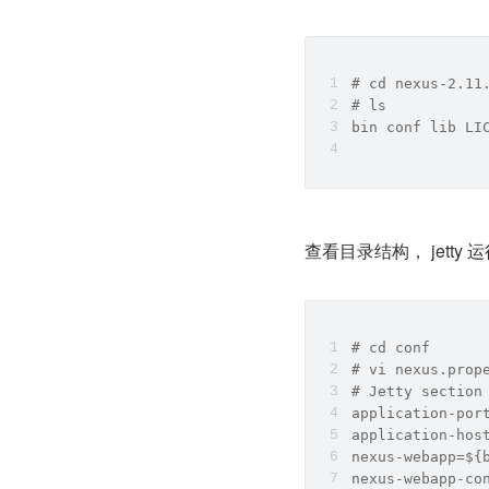
# cd nexus-2.11
# ls
bin conf lib LI
查看目录结构， jetty 
# cd conf
# vi nexus.prop
# Jetty section
application-por
application-hos
nexus-webapp=${
nexus-webapp-co