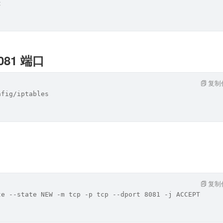
t
81 端口
复制
nfig/iptables
复制
te --state NEW -m tcp -p tcp --dport 8081 -j ACCEPT