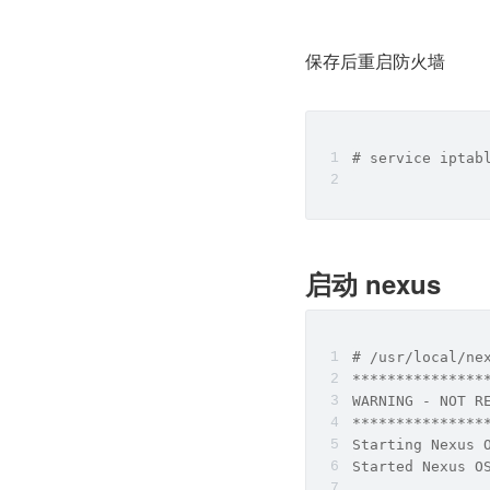
保存后重启防火墙
# service iptab
启动 nexus
# /usr/local/ne
***************
WARNING - NOT R
***************
Starting Nexus 
Started Nexus O