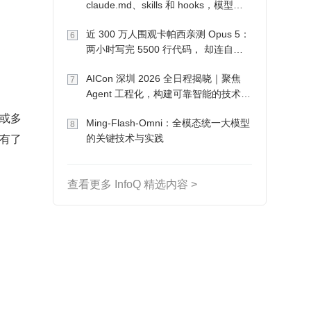
claude.md、skills 和 hooks，模型自
己会想办法
近 300 万人围观卡帕西亲测 Opus 5：
6
两小时写完 5500 行代码， 却连自己
写的游戏都玩不了
AICon 深圳 2026 全日程揭晓｜聚焦
7
Agent 工程化，构建可靠智能的技术路
径
，或多
Ming-Flash-Omni：全模态统一大模型
8
就有了
的关键技术与实践
查看更多 InfoQ 精选内容 >