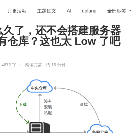
全部标签

月更活动
主题征文
AI
golang
么久了，还不会搭建服务器
penHarmony
算法
学习方法
Web3.0
高
私有仓库？这也太 Low 了吧
程序员
运维
深度思考
低代码
redis
4672 字
阅读完需：约 15 分钟