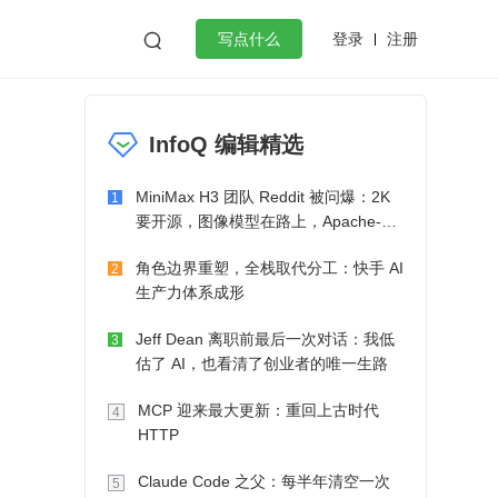
登录
注册

写点什么
效工作
数据库
Python
音视频
InfoQ 编辑精选
golang
微服务架构
flutter
MiniMax H3 团队 Reddit 被问爆：2K
1
要开源，图像模型在路上，Apache-2.0
也在考虑了
角色边界重塑，全栈取代分工：快手 AI
2
生产力体系成形
Jeff Dean 离职前最后一次对话：我低
3
估了 AI，也看清了创业者的唯一生路
MCP 迎来最大更新：重回上古时代
4
HTTP
Claude Code 之父：每半年清空一次
5