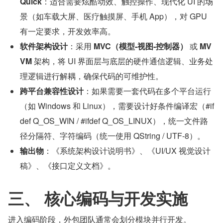
Quick
：适合需要炫酷动效、触控操作、现代化 UI 的场
景（如车载大屏、医疗触摸屏、手机 App），对 GPU 
有一定要求，开发效率高。
软件架构设计
：采用 
MVC（模型-视图-控制器）
 或 
MV
VM
 架构，将 UI 界面层与底层的硬件通信逻辑、业务处
理逻辑进行解耦，确保代码的可维护性。
跨平台兼容性设计
：如果需要一套代码在多个平台运行
（如 Windows 和 Linux），需要设计好条件编译宏（#if
def Q_OS_WIN / #ifdef Q_OS_LINUX），统一文件路
径分隔符、字符编码（统一使用 QString / UTF-8）。
输出物
：《系统架构设计说明书》、《UI/UX 视觉设计
稿》、《接口定义文档》。
三、 核心编码与开发实施
进入编码阶段，外包团队通常会划分模块并行开发。