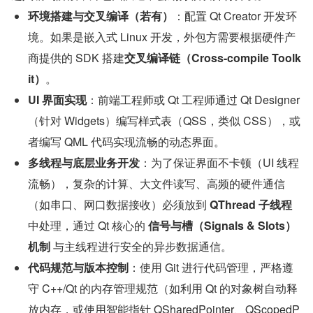
环境搭建与交叉编译（若有）
：配置 Qt Creator 开发环
境。如果是嵌入式 Linux 开发，外包方需要根据硬件产
商提供的 SDK 搭建
交叉编译链（Cross-compile Toolk
it）
。
UI 界面实现
：前端工程师或 Qt 工程师通过 Qt Designer
（针对 Widgets）编写样式表（QSS，类似 CSS），或
者编写 QML 代码实现流畅的动态界面。
多线程与底层业务开发
：为了保证界面不卡顿（UI 线程
流畅），复杂的计算、大文件读写、高频的硬件通信
（如串口、网口数据接收）必须放到 
QThread 子线程
中处理，通过 Qt 核心的 
信号与槽（Signals & Slots）
机制
 与主线程进行安全的异步数据通信。
代码规范与版本控制
：使用 Git 进行代码管理，严格遵
守 C++/Qt 的内存管理规范（如利用 Qt 的对象树自动释
放内存，或使用智能指针 QSharedPointer、QScopedP