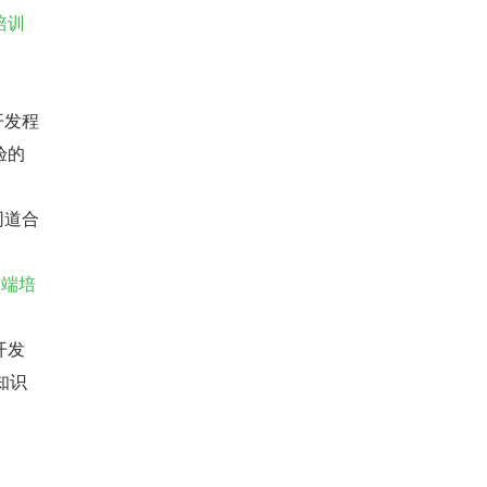
培训
开发程
验的
同道合
前端培
开发
知识