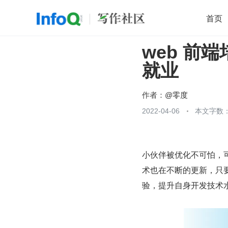
首页
web 前
移动开发
Java
开源
架构
O
就业
前端
AI
大数据
团队管理
查看更多

作者：
@零度
2022-04-06
本文字数：
小伙伴被优化不可怕，
术也在不断的更新，只
验，提升自身开发技术