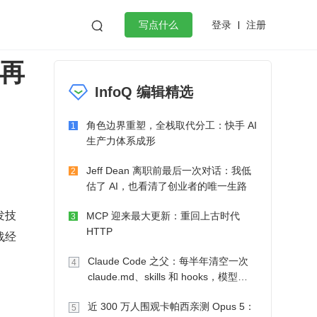
登录
注册

写点什么
能再
效工作
数据库
Python
音视频
InfoQ 编辑精选
golang
微服务架构
flutter
角色边界重塑，全栈取代分工：快手 AI
1
生产力体系成形
Jeff Dean 离职前最后一次对话：我低
2
估了 AI，也看清了创业者的唯一生路
发技
MCP 迎来最大更新：重回上古时代
3
HTTP
战经
Claude Code 之父：每半年清空一次
4
claude.md、skills 和 hooks，模型自
己会想办法
近 300 万人围观卡帕西亲测 Opus 5：
5