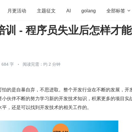
全部标签

月更活动
主题征文
AI
golang
端培训 - 程序员失业后怎样才
penHarmony
算法
学习方法
Web3.0
高
程序员
运维
深度思考
低代码
redis
684 字
阅读完需：约 2 分钟
可怕的是自暴自弃，不思进取。整个开发行业在不断的发展，开
要小伙伴不断的努力学习新的开发技术知识，积累更多的项目实
水平，还是可以找到开发技术的相关工作的。