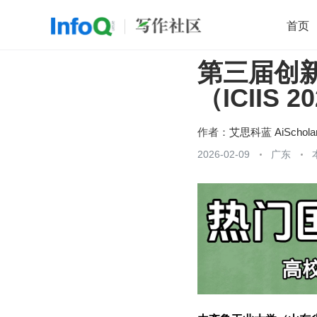
首页
第三届创
移动开发
Java
开源
架构
O
（ICIIS 2
前端
AI
大数据
团队管理
查看更多

作者：
艾思科蓝 AiSchola
2026-02-09
广东