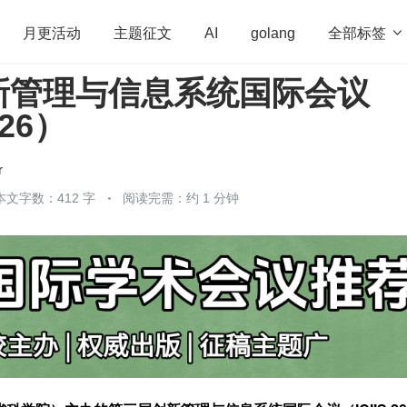
全部标签

月更活动
主题征文
AI
golang
新管理与信息系统国际会议
penHarmony
算法
学习方法
Web3.0
高
026）
程序员
运维
深度思考
低代码
redis
r
本文字数：412 字
阅读完需：约 1 分钟