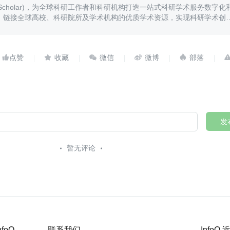
iScholar)，为全球科研工作者和科研机构打造一站式科研学术服务数字化
，链接全球高校、科研院所及学术机构的优质学术资源，实现科研学术创
、传播与转化。





发
暂无评论
nfoQ
联系我们
InfoQ