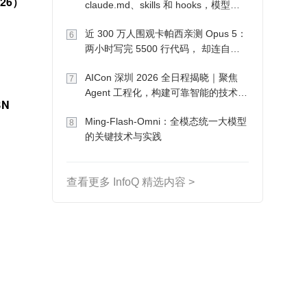
26）
claude.md、skills 和 hooks，模型自
己会想办法
近 300 万人围观卡帕西亲测 Opus 5：
6
两小时写完 5500 行代码， 却连自己
写的游戏都玩不了
AICon 深圳 2026 全日程揭晓｜聚焦
7
Agent 工程化，构建可靠智能的技术路
N 
径
Ming-Flash-Omni：全模态统一大模型
8
的关键技术与实践
查看更多 InfoQ 精选内容 >