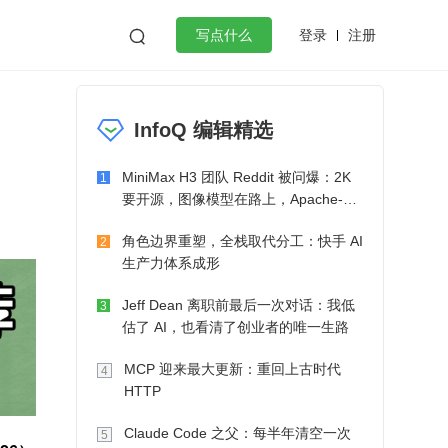
登录
注册

写点什么
效工作
数据库
Python
音视频
InfoQ 编辑精选
golang
微服务架构
flutter
MiniMax H3 团队 Reddit 被问爆：2K
1
要开源，图像模型在路上，Apache-2.0
也在考虑了
角色边界重塑，全栈取代分工：快手 AI
2
生产力体系成形
Jeff Dean 离职前最后一次对话：我低
3
估了 AI，也看清了创业者的唯一生路
MCP 迎来最大更新：重回上古时代
4
HTTP
Claude Code 之父：每半年清空一次
5