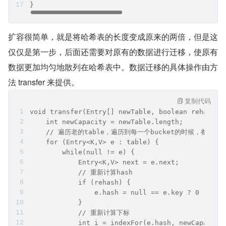
}
扩容很简单，就是将哈希表的长度变成原来的两倍，但是这
仅仅是第一步，后面还需要对原有的数据进行迁移，使原有
数据更加均匀地散列在哈希表中。数据迁移的具体操作由方
法 transfer 来提供。
复制代码
void transfer(Entry[] newTable, boolean rehash) 
    int newCapacity = newTable.length;
    // 遍历老的table，遍历到每一个bucket的时候，都会将
    for (Entry<K,V> e : table) {
        while(null != e) {
            Entry<K,V> next = e.next;
            // 重新计算hash
            if (rehash) {
                e.hash = null == e.key ? 0 : has
            }
            // 重新计算下标
            int i = indexFor(e.hash, newCapacity