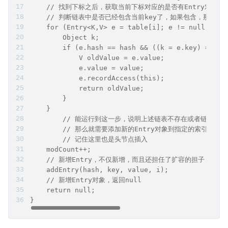
    // 找到下标之后，获取当前下标对应的是否有Entry对象
    // 判断链表中是否已经包含当前key了，如果包含，那么就
    for (Entry<K,V> e = table[i]; e != null; e =
        Object k;
        if (e.hash == hash && ((k = e.key) == ke
            V oldValue = e.value;
            e.value = value;
            e.recordAccess(this);
            return oldValue;
        }
    }
	// 能运行到这一步，说明上述链表不存在或者链表中没
	// 那么就需要添加新的Entry对象到指定的索引位置i
	// 记住这里也是头节点插入
    modCount++;
    // 新增Entry，不仅新增，而且还担任了扩容的担子，后续
    addEntry(hash, key, value, i);
    // 新增Entry对象，返回null
    return null;
}