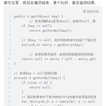
索引位置，然后在遍历链表，逐个比对，最后返回结果。
复制代码
public V get(Object key) {
	// 首先判断key是否为null，如果为null，那么直
    if (key == null)
        return getForNullKey();
    // 当key != null，命中到哈希表中的某个下标位置后，
    Entry<K,V> entry = getEntry(key);
	// 处理结果并返回，如果找到就返回对应的值，如果没
    return null == entry ? null : entry.getValue
}
// 处理key = null的值问题
private V getForNullKey() {
    if (size == 0) {
        return null;
    }
    // 返回哈希表中下标为0的Entry对象并处理返回结果
    for (Entry<K,V> e = table[0]; e != null; e =