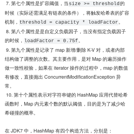
 7. 第七个属性是扩容阈值，当
的
size >= threshold
时候（实际还需满足有链表的条件），将触发哈希表的扩容
机制，
。
threshold = capacity * loadFactor
 8. 第八个属性是是自定义负载因子，当没有指定负载因子
的时候，
。
loadFactor = 0.75f
 9. 第九个属性是记录了 map 新增/删除 K-V 对，或者内部
结构做了调整的次数。其主要作用，是对 Map 的遍历操作
做一致性校验，如果在 iterator 操作的过程中，map 的数值
有修改，直接抛出 ConcurrentModificationException 异
常。
 10. 第十个属性表示对字符串键的 HashMap 应用代替哈希
函数时，Map 内元素个数的默认阈值，目的是为了减少哈
希碰撞的概率。
在 JDK7 中，HashMap 有四个构造方法，分别是：