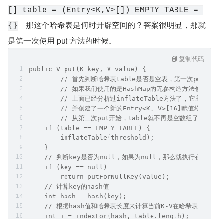
[] table = (Entry<K,V>[]) EMPTY_TABLE = 
，那这个哈希表是何时开辟空间的？答案很明显，那就
{}
是第一次使用 put 方法的时候。
复制代码
public V put(K key, V value) {
	// 首先判断哈希表table是否是空表，第一次put
	// 如果我们使用的是HashMap的无参构造方法创建的对
	// 上面已经分析过inflateTable方法了，它主要是计算
	// 并创建了一个新的Entry<K, V>[16]赋值给了
	// 从第二次put开始，table就不再是空数组了
    if (table == EMPTY_TABLE) {
        inflateTable(threshold);
    }
    // 判断key是否为null，如果为null，那么就执行存储key
    if (key == null)
        return putForNullKey(value);
    // 计算key的hash值
    int hash = hash(key);
    // 根据hash值和哈希表长度来计算当前K-V在哈希表中的
    int i = indexFor(hash, table.length);