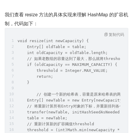
我们查看 resize 方法的具体实现来理解 HashMap 的扩容机
制，代码如下：
复制代码
void resize(int newCapacity) {
    Entry[] oldTable = table;
    int oldCapacity = oldTable.length;
    // 如果老数组的容量达到了最大，那么就将threshold
    if (oldCapacity == MAXIMUM_CAPACITY) {
        threshold = Integer.MAX_VALUE;
        return;
    }
	// 创建一个新的哈希表，容量是原来哈希表的两倍，也就是new
    Entry[] newTable = new Entry[newCapacity];
    // 将重新计算所有Entry对象的下标，并重新排列各个Ent
    transfer(newTable, initHashSeedAsNeeded(newC
    table = newTable;
    // 重新计算新的扩容阈值threshold
    threshold = (int)Math.min(newCapacity * load