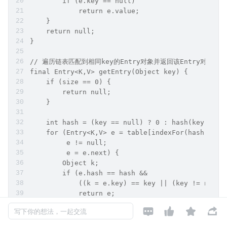
        if (e.key == null)
            return e.value;
    }
    return null;
}
// 遍历链表匹配到相同key的Entry对象并返回该Entry对象的va
final Entry<K,V> getEntry(Object key) {
    if (size == 0) {
        return null;
    }
    int hash = (key == null) ? 0 : hash(key);
    for (Entry<K,V> e = table[indexFor(hash, tab
         e != null;
         e = e.next) {
        Object k;
        if (e.hash == hash &&
            ((k = e.key) == key || (key != null 
            return e;
    }




写下你的想法，一起交流
    return null;
}