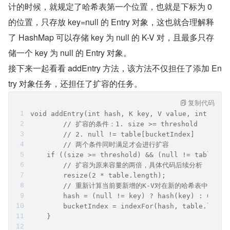
计的时候，就规定了哈希表第一个位置，也就是下标为 0 
的位置，只存放 key=null 的 Entry 对象，这也就合理解释
了 HashMap 可以存储 key 为 null 的 K-V 对，且最多只存
储一个 key 为 null 的 Entry 对象。
接下来一起看看 addEntry 方法，该方法不仅担任了添加 En
try 对象任务，还担任了扩容的任务。
复制代码
void addEntry(int hash, K key, V value, int buck
	// 扩容的条件：1. size >= threshold
	// 2. null != table[bucketIndex]
	// 两个条件同时满足才会进行扩容
    if ((size >= threshold) && (null != table[bu
    	// 扩容为原来容量的两倍，具体代码后续分析
        resize(2 * table.length);
        // 重新计算当前要新增的K-V对在新的哈希表中的索引
        hash = (null != key) ? hash(key) : 0;
        bucketIndex = indexFor(hash, table.lengt
    }