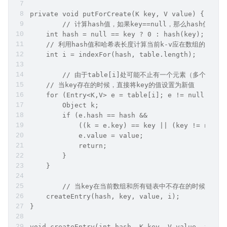
private void putForCreate(K key, V value) {
	// 计算hash值，如果key==null，那么hash值为0
    int hash = null == key ? 0 : hash(key);
    // 利用hash值和哈希表长度计算当前k-v应在数组的索引下
    int i = indexFor(hash, table.length);
   	// 由于table[i]处可能不止有一个元素（多
    // 当key存在的时候，直接将key的值设置为新值
    for (Entry<K,V> e = table[i]; e != null; e =
        Object k;
        if (e.hash == hash &&
            ((k = e.key) == key || (key != null 
            e.value = value;
            return;
        }
    }
	// 当key在当前数组和所有链表中不存在的时候，就在t
    createEntry(hash, key, value, i);
}
void createEntry(int hash, K key, V value, int b