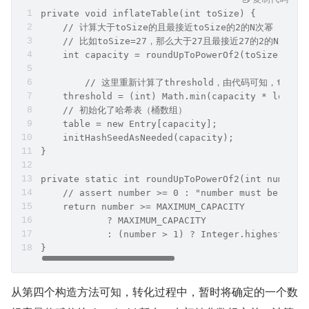
private void inflateTable(int toSize) {
    // 计算大于toSize的且最接近toSize的2的N次幂
    // 比如toSize=27，那么大于27且最接近27的2的N次幂是3
    int capacity = roundUpToPowerOf2(toSize);
	// 这里重新计算了threshold，由代码可知，threshol
    threshold = (int) Math.min(capacity * loadFa
    // 初始化了哈希表（桶数组）
    table = new Entry[capacity];
    initHashSeedAsNeeded(capacity);
}
private static int roundUpToPowerOf2(int number)
    // assert number >= 0 : "number must be non-
    return number >= MAXIMUM_CAPACITY
            ? MAXIMUM_CAPACITY
            : (number > 1) ? Integer.highestOneB
}
从第四个构造方法可知，转化过程中，暂时将确定的一个数