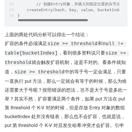
	// 创建Entry对象，并插入到指定位置的头节点
    createEntry(hash, key, value, bucketIndex);
}
上面的两处代码分析可以得出一个结论：
扩容的条件必须满足
和
size >= threshold
null != 
，看到很多资料说只要
table[bucketIndex]
size >= 
就会触发扩容机制，这是不对的。看条件就知
threshold
道，
中的等于号一定会满足，只要
size >= threshold
一直执行 put 方法，那么一定就会有等于的时候，那么为啥
还需要大于号呢？按照错误的想法，岂不是大于号是多此一
举？其实不然，扩容要满足两个条件，如果 put 方法在 put 
第 threshold 个 K-V 对的时候，但是存放 Entry 对象的数组 
bucketIndex 处并没有链表，那么也不会扩容，也就是说，
put 第 threshold 个 K-V 对且发生哈希冲突才会扩容。引申