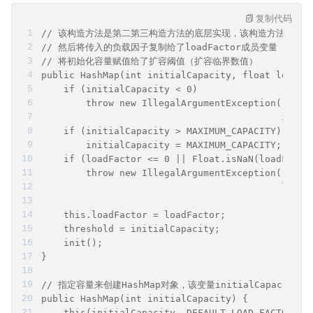
复制代码
// 该构造方法是第二第三构造方法的底层实现，该构造方法对初
// 然后将传入的负载因子复制给了loadFactor成员变量
// 将初始化容量赋值给了扩容阈值（扩容临界数值）
public HashMap(int initialCapacity, float loadFa
    if (initialCapacity < 0)
        throw new IllegalArgumentException("Ille
                                           initi
    if (initialCapacity > MAXIMUM_CAPACITY)
        initialCapacity = MAXIMUM_CAPACITY;
    if (loadFactor <= 0 || Float.isNaN(loadFacto
        throw new IllegalArgumentException("Ille
                                           loadF
    this.loadFactor = loadFactor;
    threshold = initialCapacity;
    init();
}
// 指定容量来创建HashMap对象，该变量initialCapaci
public HashMap(int initialCapacity) {
    this(initialCapacity, DEFAULT_LOAD_FACTOR);