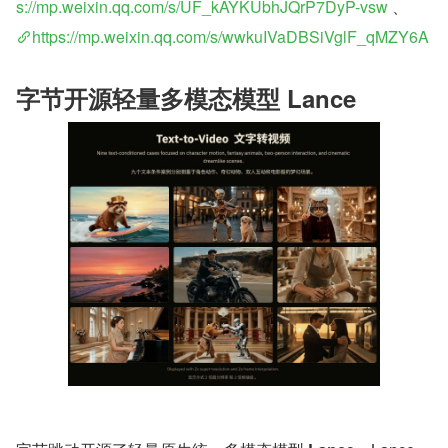
s://mp.weixin.qq.com/s/UF_kAYKUbhJQrP7DyP-vsw
 、
https://mp.weixin.qq.com/s/wwkuIVaDBSiVglF_qMZY6A
字节开源轻量多模态模型 Lance