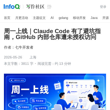

登录
首页
月更活动
主题征文
AI
golang
移动开发
Java
开源
周一上线｜Claude Code 有了避坑指
南，GitHub 内部仓库遭未授权访问
作者：
七牛开发者
2026-05-26
上海
本文字数：3811 字
阅读完需：约 13 分钟