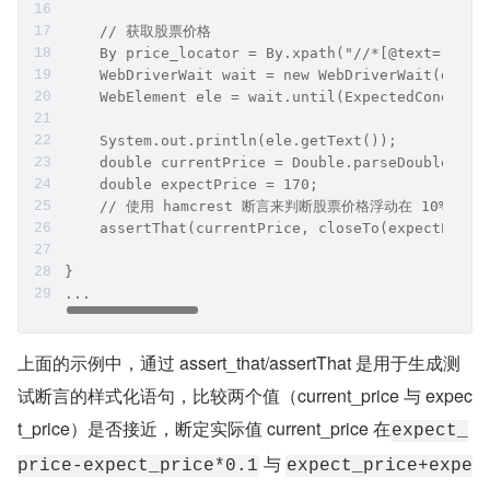
    // 获取股票价格
    By price_locator = By.xpath("//*[@text='0998
    WebDriverWait wait = new WebDriverWait(drive
    WebElement ele = wait.until(ExpectedConditio
    System.out.println(ele.getText());
    double currentPrice = Double.parseDouble(ele
    double expectPrice = 170;
    // 使用 hamcrest 断言来判断股票价格浮动在 10% 范围
    assertThat(currentPrice, closeTo(expectPrice
}
...
上面的示例中，通过 assert_that/assertThat 是用于生成测
试断言的样式化语句，比较两个值（current_price 与 expec
t_price）是否接近，断定实际值 current_price 在
expect_
 与 
price-expect_price*0.1
expect_price+expe