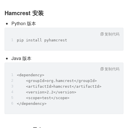
Hamcrest 安装
Python 版本
复制代码
pip install pyhamcrest
Java 版本
复制代码
<dependency>
    <groupId>org.hamcrest</groupId>
    <artifactId>hamcrest</artifactId>
    <version>2.2</version>
    <scope>test</scope>
</dependency>