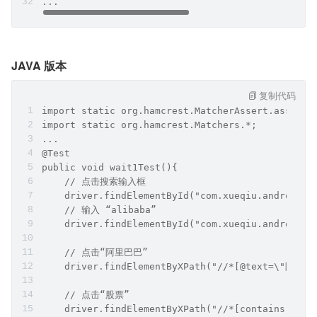
...
JAVA 版本
复制代码
import static org.hamcrest.MatcherAssert.assertT
import static org.hamcrest.Matchers.*;
...
@Test
public void wait1Test(){
    // 点击搜索输入框
    driver.findElementById("com.xueqiu.android:i
    // 输入 “alibaba”
    driver.findElementById("com.xueqiu.android:i
    // 点击“阿里巴巴”
    driver.findElementByXPath("//*[@text=\"阿里巴
    // 点击“股票”
    driver.findElementByXPath("//*[contains(@res