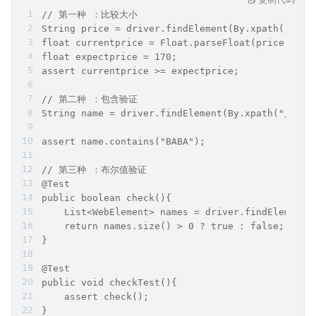
// 第一种 ：比较大小
String price = driver.findElement(By.xpath("//*[
float currentprice = Float.parseFloat(price);
float expectprice = 170;
assert currentprice >= expectprice;
// 第二种 ：包含验证
String name = driver.findElement(By.xpath("//*[c
assert name.contains("BABA");
// 第三种 ：布尔值验证
@Test
public boolean check(){
    List<WebElement> names = driver.findElements
    return names.size() > 0 ? true : false;
}
@Test
public void checkTest(){
    assert check();
}