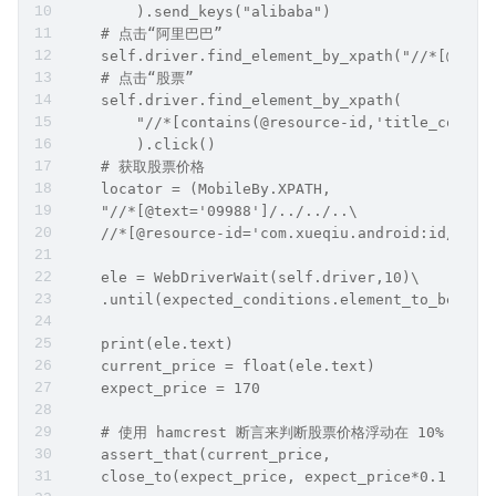
        ).send_keys("alibaba")
    # 点击“阿里巴巴”
    self.driver.find_element_by_xpath("//*[@te
    # 点击“股票”
    self.driver.find_element_by_xpath(
        "//*[contains(@resource-id,'title_conta
        ).click()
    # 获取股票价格
    locator = (MobileBy.XPATH,
    "//*[@text='09988']/../../..\
    //*[@resource-id='com.xueqiu.android:id/curr
    ele = WebDriverWait(self.driver,10)\
    .until(expected_conditions.element_to_be_cli
    print(ele.text)
    current_price = float(ele.text)
    expect_price = 170
    # 使用 hamcrest 断言来判断股票价格浮动在 10% 范围内
    assert_that(current_price,
    close_to(expect_price, expect_price*0.1))