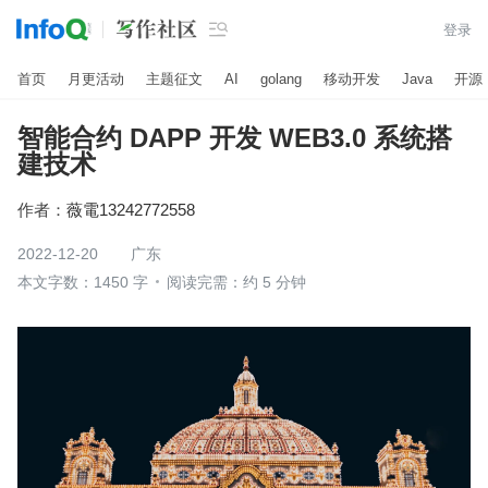

登录
首页
月更活动
主题征文
AI
golang
移动开发
Java
开源
智能合约 DAPP 开发 WEB3.0 系统搭
建技术
作者：
薇電13242772558
2022-12-20
广东
本文字数：1450 字
阅读完需：约 5 分钟