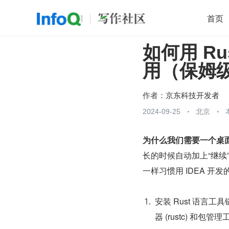
首页
如何用 Ru
移动开发
Java
开源
架构
O
用（保姆
前端
AI
大数据
团队管理
查看更多

作者：
京东科技开发者
2024-09-25
北京
为什么我们需要一个桌
长的时候自动加上“继续
一样习惯用 IDEA 开发的 
安装 Rust 语言工
器 (rustc) 和包管