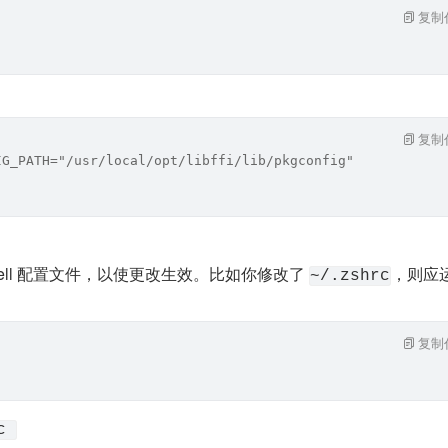
复制
复制
IG_PATH="/usr/local/opt/libffi/lib/pkgconfig"
ell 配置文件，以使更改生效。比如你修改了 
，则应
~/.zshrc
复制
c 