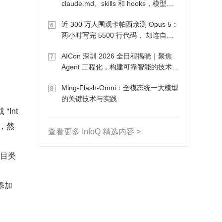
claude.md、skills 和 hooks，模型自
己会想办法
近 300 万人围观卡帕西亲测 Opus 5：
6
两小时写完 5500 行代码， 却连自己
写的游戏都玩不了
AICon 深圳 2026 全日程揭晓｜聚焦
7
Agent 工程化，构建可靠智能的技术路
径
Ming-Flash-Omni：全模态统一大模型
8
的关键技术与实践
 "Int
t"，然
查看更多 InfoQ 精选内容 >
在项目类
中添加