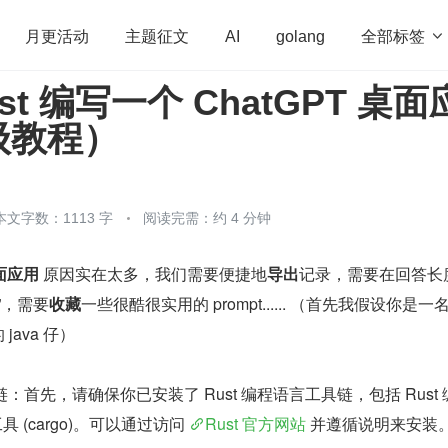
全部标签

月更活动
主题征文
AI
golang
st 编写一个 ChatGPT 桌面
penHarmony
算法
学习方法
Web3.0
高
级教程）
程序员
运维
深度思考
低代码
redis
本文字数：1113 字
阅读完需：约 4 分钟
面应用
 原因实在太多，我们需要便捷地
导出
记录，需要在回答长
”，需要
收藏
一些很酷很实用的 prompt...... （首先我假设你是一
java 仔）
具链：首先，请确保你已安装了 Rust 编程语言工具链，包括 Rust
理工具 (cargo)。可以通过访问 
Rust 官方网站
 并遵循说明来安装