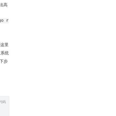
语法高
go r
 这里
在系统
以下步
代码