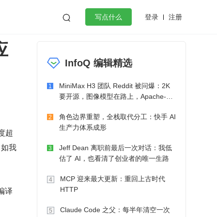
登录
注册

写点什么
应
效工作
数据库
Python
音视频
InfoQ 编辑精选
golang
微服务架构
flutter
MiniMax H3 团队 Reddit 被问爆：2K
1
要开源，图像模型在路上，Apache-2.0
也在考虑了
角色边界重塑，全栈取代分工：快手 AI
2
生产力体系成形
度超
名如我
Jeff Dean 离职前最后一次对话：我低
3
估了 AI，也看清了创业者的唯一生路
MCP 迎来最大更新：重回上古时代
4
 编译
HTTP
。
Claude Code 之父：每半年清空一次
5