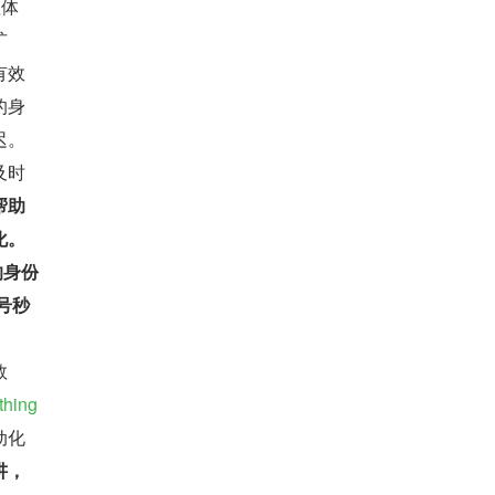
理体
扩
有效
的身
迟。
及时
帮助
化。
的身份
号秒
、
数
thing
动化
讲，