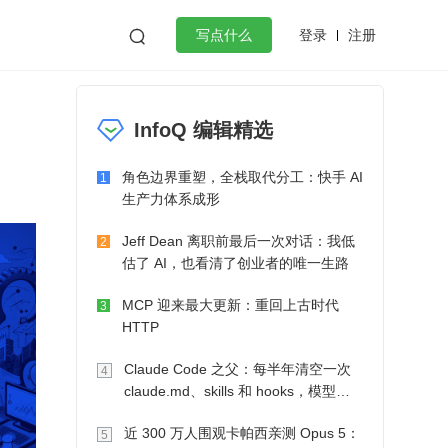
登录
注册

写点什么
效工作
数据库
Python
音视频
InfoQ 编辑精选
golang
微服务架构
flutter
角色边界重塑，全栈取代分工：快手 AI
1
生产力体系成形
Jeff Dean 离职前最后一次对话：我低
2
估了 AI，也看清了创业者的唯一生路
MCP 迎来最大更新：重回上古时代
3
HTTP
Claude Code 之父：每半年清空一次
4
claude.md、skills 和 hooks，模型自
己会想办法
近 300 万人围观卡帕西亲测 Opus 5：
5