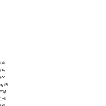
的商
业务
任的
ing 的
市场
企业
身份