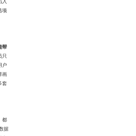
陷入
选项
能帮
员只
用户
群画
多套
，都
的数据