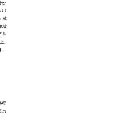
身份
应用
」或
低效
即时
务上。
备，
远程
使员