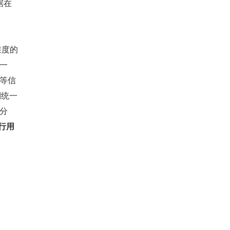
据在
维度的
不一
 等信
统一 
务分
进行用