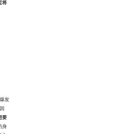
过将
情爆发
因
想要
的身