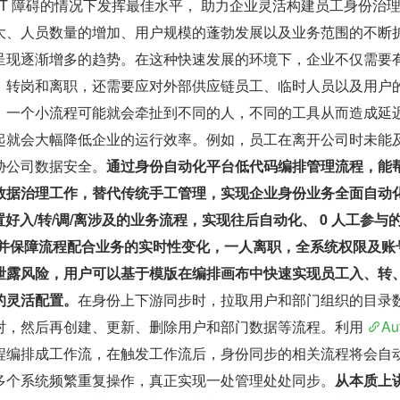
IT 障碍的情况下发挥最佳水平， 助力企业灵活构建员工身份治
大、人员数量的增加、用户规模的蓬勃发展以及业务范围的不断
呈现逐渐增多的趋势。在这种快速发展的环境下，企业不仅需要
、转岗和离职，还需要应对外部供应链员工、临时人员以及用户
，一个小流程可能就会牵扯到不同的人，不同的工具从而造成延
起就会大幅降低企业的运行效率。例如，员工在离开公司时未能
胁公司数据安全。
通过身份自动化平台低代码编排管理流程，能
数据治理工作，替代传统手工管理，实现企业身份业务全面自动
置好入/转/调/离涉及的业务流程，实现往后自动化、 0 人工参与
 并保障流程配合业务的实时性变化，一人离职，全系统权限及账
泄露风险，用户可以基于模版在编排画布中快速实现员工入、转
的灵活配置。
在身份上下游同步时，拉取用户和部门组织的目录
对，然后再创建、更新、删除用户和部门数据等流程。利用 
Au
程编排成工作流，在触发工作流后，身份同步的相关流程将会自
多个系统频繁重复操作，真正实现一处管理处处同步。
从本质上