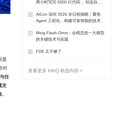
两小时写完 5500 行代码， 却连自己
写的游戏都玩不了
AICon 深圳 2026 全日程揭晓｜聚焦
6
Agent 工程化，构建可靠智能的技术路
径
Ming-Flash-Omni：全模态统一大模型
7
的关键技术与实践
FDE 又不够了
8
据显
而对
查看更多 InfoQ 精选内容 >
与任
减支
效、