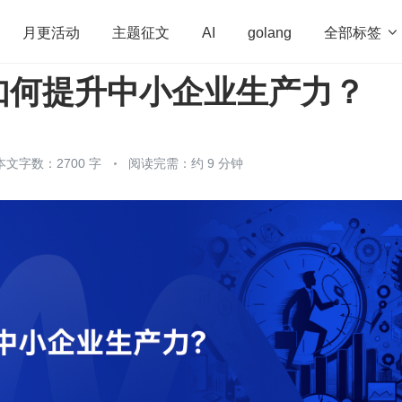
全部标签

月更活动
主题征文
AI
golang
如何提升中小企业生产力？
penHarmony
算法
学习方法
Web3.0
高
程序员
运维
深度思考
低代码
redis
本文字数：2700 字
阅读完需：约 9 分钟