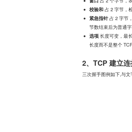
窗口
 占 2 个字
校验和
 占 2 字
紧急指针
 占 2 
节数结束后为普通字
选项
 长度可变，最长
长度而不是整个 TC
2、TCP 建立
三次握手图例如下,与