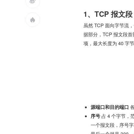

1、TCP 报文段

虽然 TCP 面向字节流
据部分，TCP 报文段首
项，最大长度为 40 字
源端口和目的端口
 
序号
 占 4 个字节
一个报文段，序号字段
最后一个就是 300