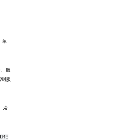
，单
接。服
端到服
。发
IME