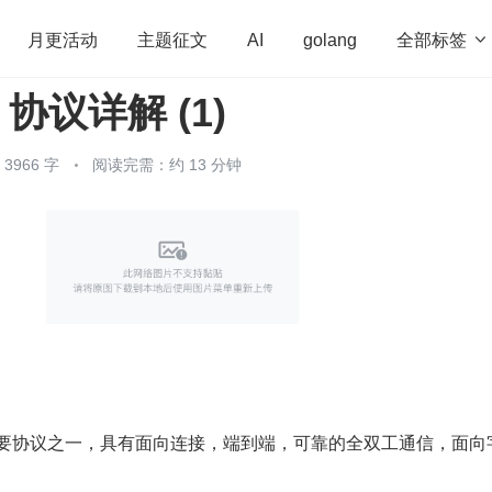
全部标签

月更活动
主题征文
AI
golang
 协议详解 (1)
penHarmony
算法
学习方法
Web3.0
高
程序员
运维
深度思考
低代码
redis
966 字
阅读完需：约 13 分钟
主要协议之一，具有面向连接，端到端，可靠的全双工通信，面向