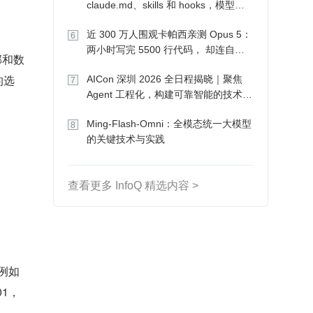
claude.md、skills 和 hooks，模型自
己会想办法
近 300 万人围观卡帕西亲测 Opus 5：
6
两小时写完 5500 行代码， 却连自己
部和数
写的游戏都玩不了
的选
AICon 深圳 2026 全日程揭晓｜聚焦
7
Agent 工程化，构建可靠智能的技术路
径
Ming-Flash-Omni：全模态统一大模型
8
的关键技术与实践
查看更多 InfoQ 精选内容 >
。例如
01，