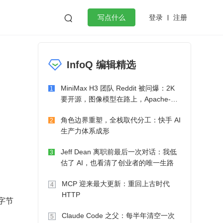
登录
注册

写点什么
效工作
数据库
Python
音视频
InfoQ 编辑精选
golang
微服务架构
flutter
MiniMax H3 团队 Reddit 被问爆：2K
1
要开源，图像模型在路上，Apache-2.0
也在考虑了
角色边界重塑，全栈取代分工：快手 AI
2
生产力体系成形
Jeff Dean 离职前最后一次对话：我低
3
估了 AI，也看清了创业者的唯一生路
MCP 迎来最大更新：重回上古时代
4
HTTP
字节
Claude Code 之父：每半年清空一次
5