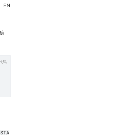
_EN
端确
代码
ESTA