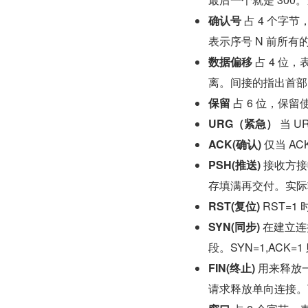
确认号
 占 4 个
表示序号 N 前所
数据偏移
 占 4 
离。间接的指出首部
保留
 占 6 位，保留
URG（紧急）
 当 
ACK(确认)
 仅当 A
PSH(推送)
 接收方
存填满再交付。实际
RST(复位)
 RST=
SYN(同步)
 在建立连
段。SYN=1,ACK
FIN(终止)
 用来释放
请求释放单向连接。