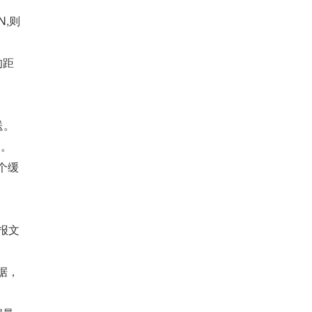
N,则
的距
送。
1。
个缓
求报文
据，