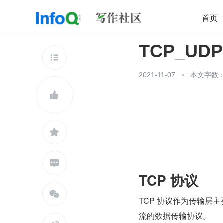
首页
TCP_UDP
移动开发
Java
开源
架构
O

前端
AI
大数据
团队管理
2021-11-07
本文字数：3
查看更多




TCP 协议

TCP 协议作为传输层
流的数据传输协议。