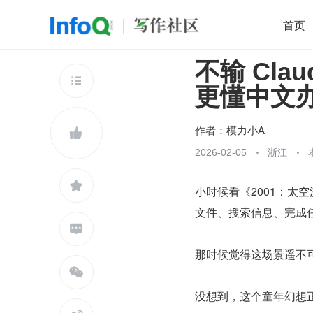
首页
不输 Cla
移动开发
Java
开源
架构
O

更懂中文
前端
AI
大数据
团队管理
查看更多

作者：
模力小A

2026-02-05
浙江

小时候看《2001：太
文件、搜索信息、完成

那时候觉得这场景遥不

没想到，这个童年幻想