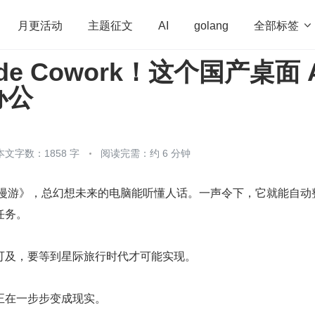
全部标签

月更活动
主题征文
AI
golang
ude Cowork！这个国产桌面 
penHarmony
算法
学习方法
Web3.0
高
办公
程序员
运维
深度思考
低代码
redis
本文字数：1858 字
阅读完需：约 6 分钟
空漫游》，总幻想未来的电脑能听懂人话。一声令下，它就能自动
任务。
可及，要等到星际旅行时代才可能实现。
正在一步步变成现实。