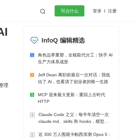
登录
注册

写点什么
AI
效工作
数据库
Python
音视频
InfoQ 编辑精选
golang
微服务架构
flutter
角色边界重塑，全栈取代分工：快手 AI
1
生产力体系成形
Jeff Dean 离职前最后一次对话：我低
2
估了 AI，也看清了创业者的唯一生路
整理
MCP 迎来最大更新：重回上古时代
3
HTTP
Claude Code 之父：每半年清空一次
4
claude.md、skills 和 hooks，模型自
己会想办法
近 300 万人围观卡帕西亲测 Opus 5：
5