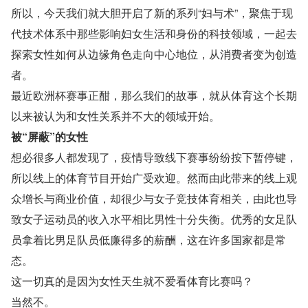
所以，今天我们就大胆开启了新的系列“妇与术”，聚焦于现
代技术体系中那些影响妇女生活和身份的科技领域，一起去
探索女性如何从边缘角色走向中心地位，从消费者变为创造
者。
最近欧洲杯赛事正酣，那么我们的故事，就从体育这个长期
以来被认为和女性关系并不大的领域开始。
被“屏蔽”的女性
想必很多人都发现了，疫情导致线下赛事纷纷按下暂停键，
所以线上的体育节目开始广受欢迎。然而由此带来的线上观
众增长与商业价值，却很少与女子竞技体育相关，由此也导
致女子运动员的收入水平相比男性十分失衡。优秀的女足队
员拿着比男足队员低廉得多的薪酬，这在许多国家都是常
态。
这一切真的是因为女性天生就不爱看体育比赛吗？
当然不。