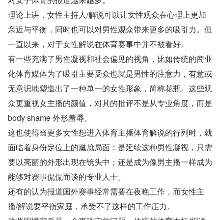
理论上讲，女性主持人/解说可以让女性观众在心理上更加
亲近与平衡，同时也可以对男性观众带来更多的吸引力。但
一直以来，对于女性解说在体育赛事中并不被看好。
有一些充满了男性凝视和社会偏见的视角，比如传统的商业
化体育媒体为了吸引主要受众也就是男性的注意力，有意或
无意识地塑造出了一种单一的女性形象，简称花瓶。这些观
众更重视女主播的颜值，对其的批评不是从专业角度，而是 
body shame 外形羞辱。
这也使得当更多女性想进入体育主播体育解说的行列时，就
面临着身份定位上的尴尬局面：是延续这种男性凝视，只需
要以亮丽的外形出现在镜头中；还是成为像男主播一样成为
能够对赛事侃侃而谈的专业人士。
还有的认为报道国外赛事经常需要在夜晚工作，而女性主
播/解说要平衡家庭，承受不了这样的工作压力。