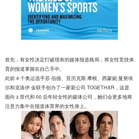
首先，有女性决定打破现有的媒体报道格局，将女性竞技体
育的报道掌握在自己手中。
此前 4 个奥运选手苏·伯德、亚历克斯·摩根、西蒙妮·曼努埃
尔和克洛伊·金联手创办了一家新公司 TOGETHXR，这是
面向 z 世代和 00 后年轻女性的媒体公司，她们会更多地将
注意力集中在报道体育界的女性身上。