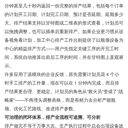
分钟甚至几十秒内返回一份完整的排产结果，包括每个订单
的计划开工日期、计划完工日期、预计是否延期、延期多少
天。排产结果支持以甘特图或二维表的形式查看，计划员可
以拖拽调整，也可以插单后重新排产。如果企业更习惯从设
备视角看计划，加工中心排产工作台则提供了以瓶颈设备为
中心的精益排产方式——用户先指定关键工序的开完工时
间，系统自动推算出前后工序的时间，并在甘特图上直观展
示。
许多应用了该模块的企业反馈，原先需要计划员花 4 个小
时手工排产的工作量，现在可以在 1 分钟内完成，而且排
产结果更合理、更稳定。计划员的角色从“救火员”变成了“战
略家”——不再埋头调整表格，而是有精力去分析产能瓶
颈、优化工艺路线、改进排产参数。
可治理的闭环体系，排产全流程可追溯、可分析
排产做完不等于万事大吉。生产执行过程中总会出现设备故