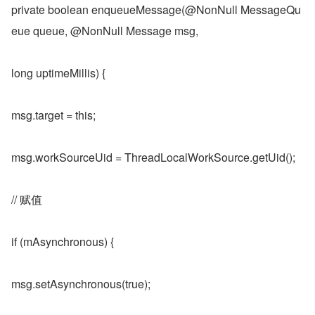
private boolean enqueueMessage(@NonNull MessageQu
eue queue, @NonNull Message msg,
long uptimeMillis) {
msg.target = this;
msg.workSourceUid = ThreadLocalWorkSource.getUid();
// 赋值
if (mAsynchronous) {
msg.setAsynchronous(true);