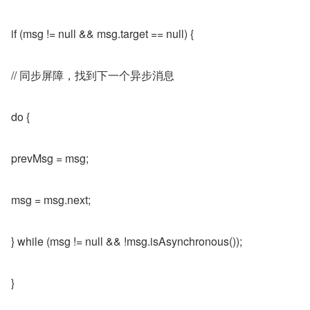
if (msg != null && msg.target == null) {
// 同步屏障，找到下一个异步消息
do {
prevMsg = msg;
msg = msg.next;
} while (msg != null && !msg.isAsynchronous());
}