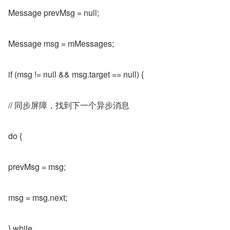
Message prevMsg = null;
Message msg = mMessages;
if (msg != null && msg.target == null) {
// 同步屏障，找到下一个异步消息
do {
prevMsg = msg;
msg = msg.next;
} while