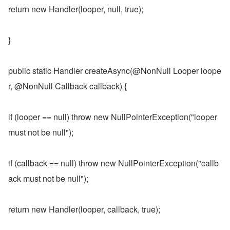
return new Handler(looper, null, true);
}
public static Handler createAsync(@NonNull Looper loope
r, @NonNull Callback callback) {
if (looper == null) throw new NullPointerException("looper 
must not be null");
if (callback == null) throw new NullPointerException("callb
ack must not be null");
return new Handler(looper, callback, true);