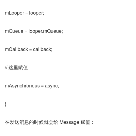
mLooper = looper;
mQueue = looper.mQueue;
mCallback = callback;
// 这里赋值
mAsynchronous = async;
}
在发送消息的时候就会给 Message 赋值：