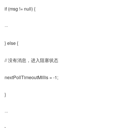
if (msg != null) {
···
} else {
// 没有消息，进入阻塞状态
nextPollTimeoutMillis = -1;
}
···