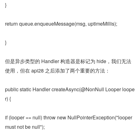
}
return queue.enqueueMessage(msg, uptimeMillis);
}
但是异步类型的 Handler 构造器是标记为 hide，我们无法
使用，但在 api28 之后添加了两个重要的方法：
public static Handler createAsync(@NonNull Looper loope
r) {
if (looper == null) throw new NullPointerException("looper 
must not be null");