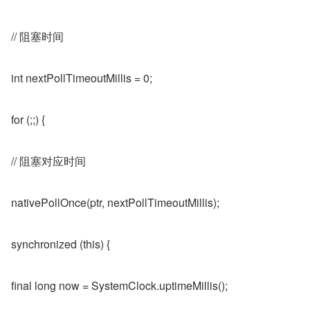
// 阻塞时间
int nextPollTimeoutMillis = 0;
for (;;) {
// 阻塞对应时间
nativePollOnce(ptr, nextPollTimeoutMillis);
synchronized (this) {
final long now = SystemClock.uptimeMillis();