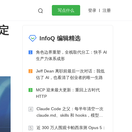
登录
注册

写点什么
定
效工作
数据库
Python
音视频
InfoQ 编辑精选
golang
微服务架构
flutter
角色边界重塑，全栈取代分工：快手 AI
1
生产力体系成形
Jeff Dean 离职前最后一次对话：我低
2
估了 AI，也看清了创业者的唯一生路
MCP 迎来最大更新：重回上古时代
3
HTTP
Claude Code 之父：每半年清空一次
4
claude.md、skills 和 hooks，模型自
己会想办法
近 300 万人围观卡帕西亲测 Opus 5：
5