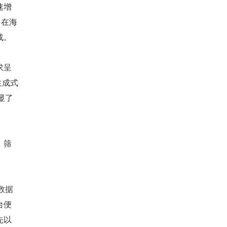
速增
，在海
战。
求呈
生成式
显了
、筛
。
数据
台便
先以