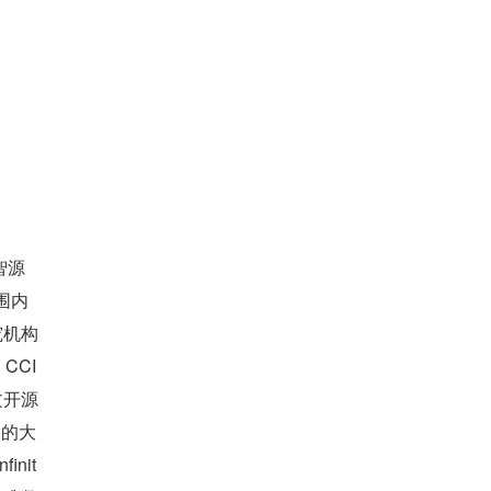
智源
围内
究机构
CI 
文开源
力的大
nit