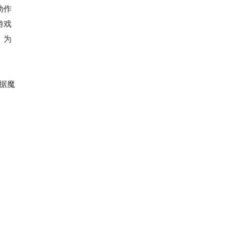
动作
游戏
，为
据魔