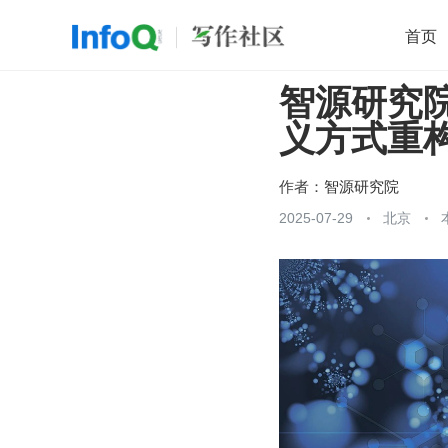
首页
智源研究
移动开发
Java
开源
架构
O
义方式重
前端
AI
大数据
团队管理
查看更多

作者：
智源研究院
2025-07-29
北京