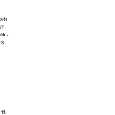
 级数
、行
iev
建效
个性