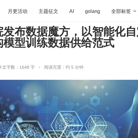
全部标签

月更活动
主题征文
AI
golang
院发布数据魔方，以智能化自
penHarmony
算法
学习方法
Web3.0
高
构模型训练数据供给范式
程序员
运维
深度思考
低代码
redis
本文字数：1648 字
阅读完需：约 5 分钟