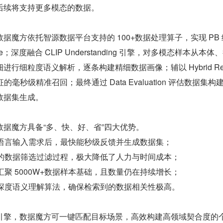
后续将支持更多模态的数据。
据魔方依托智源数据平台支持的 100+数据处理算子，实现 PB
ne；深度融合 CLIP Understanding 引擎，对多模态样本从本体
行细粒度语义解析，逐条构建精细数据画像；辅以 Hybrid Retr
的毫秒级精准召回；最终通过 Data Evaluation 评估数据集构
数据集生成。
据魔方具备“多、快、好、省”四大优势。
然语言输入需求后，最快能秒级反馈并生成数据集；
琐的数据筛选过滤过程，极大降低了人力与时间成本；
汇聚 5000W+数据样本基础，且数量仍在持续增长；
置深度语义理解算法，确保检索到的数据相关性极高。
引擎，数据魔方可一键匹配目标场景，高效构建高领域契合度的