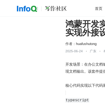
首页
鸿蒙开发实战：
移动开发
Java
开源
架构
O
实现外接
前端
AI
大数据
团队管理
查看更多

作者：
huafushutong
2025-06-24
广东
开发场景：在办公文档编辑器中
现文档输出。该套件提
核心代码实现以下代码
typescript