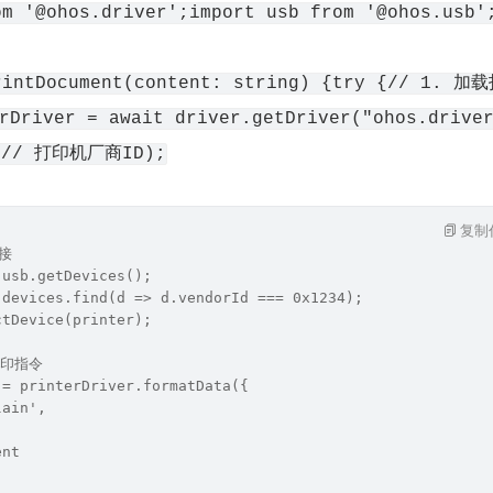
om '@ohos.driver';import usb from '@ohos.usb'
rintDocument(content: string) {try {// 1. 加
Driver = await driver.getDriver("ohos.drive
  // 打印机厂商ID);
复制
连接
 usb.getDevices();
 devices.find(d => d.vendorId === 0x1234);
ctDevice(printer);
打印指令
 = printerDriver.formatData({
lain',
ent