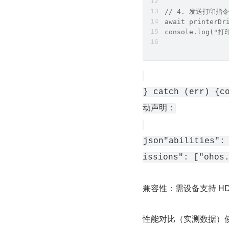
// 4. 发送打印指令
await printerDr
console.log("
} catch (err) {
动声明：
json"abilities":
issions": ["ohos
兼容性：需设备支持 HDI
性能对比（实测数据）使用华