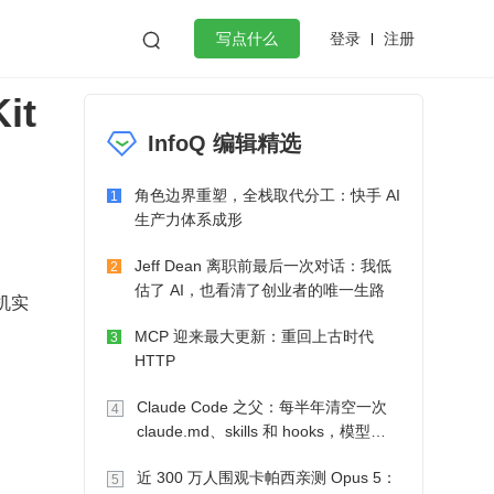
登录
注册

写点什么
it
效工作
数据库
Python
音视频
InfoQ 编辑精选
golang
微服务架构
flutter
角色边界重塑，全栈取代分工：快手 AI
1
生产力体系成形
Jeff Dean 离职前最后一次对话：我低
2
估了 AI，也看清了创业者的唯一生路
印机实
MCP 迎来最大更新：重回上古时代
3
HTTP
Claude Code 之父：每半年清空一次
4
claude.md、skills 和 hooks，模型自
己会想办法
近 300 万人围观卡帕西亲测 Opus 5：
5