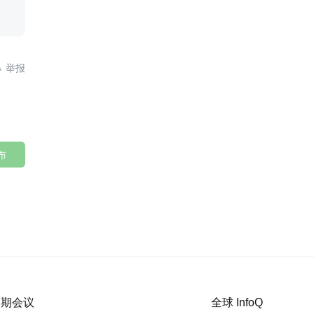

布
 近期会议
全球 InfoQ