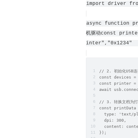
import driver fr
async function p
机驱动const printer
inter","0x1234"
// 2. 初始化USB
const devices =
const printer =
await usb.conne
// 3. 转换文档为
const printData
  type: 'text/p
  dpi: 300,
  content: cont
});