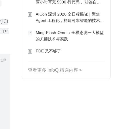
两小时写完 5500 行代码， 却连自己
;
写的游戏都玩不了
AICon 深圳 2026 全日程揭晓｜聚焦
6
Agent 工程化，构建可靠智能的技术路
载打印
径
r.pr
Ming-Flash-Omni：全模态统一大模型
7
的关键技术与实践
FDE 又不够了
8
代码
查看更多 InfoQ 精选内容 >