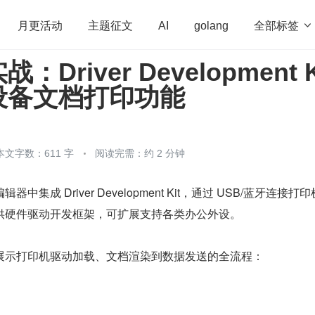
全部标签

月更活动
主题征文
AI
golang
Driver Development K
penHarmony
算法
学习方法
Web3.0
高
设备文档打印功能
程序员
运维
深度思考
低代码
redis
本文字数：611 字
阅读完需：约 2 分钟
集成 Driver Development Kit，通过 USB/蓝牙连接打
供硬件驱动开发框架，可扩展支持各类办公外设。
展示打印机驱动加载、文档渲染到数据发送的全流程：