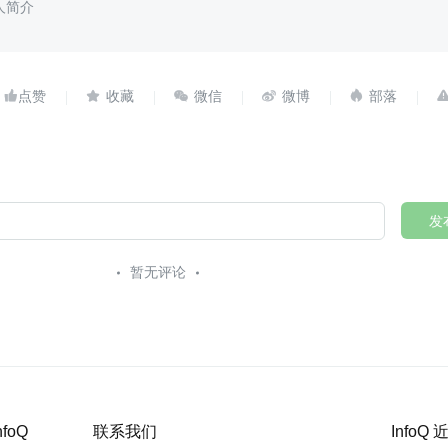
人简介





发
暂无评论
nfoQ
联系我们
InfoQ