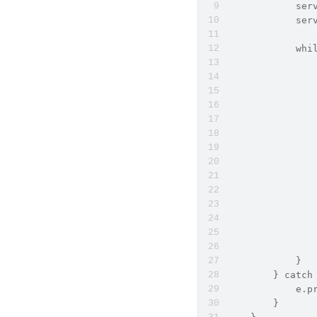
            ser
            ser
            whi
               
               
               
               
               
               
               
              
               
              
               
               
               
            }
        } catch
            e.p
        }