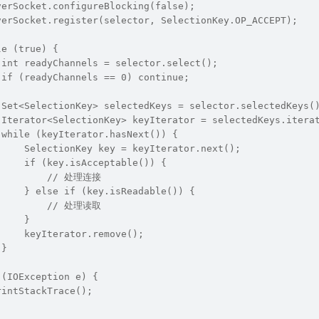
verSocket.configureBlocking(false);
verSocket.register(selector, SelectionKey.OP_ACCEPT);
le (true) {
 int readyChannels = selector.select();
 if (readyChannels == 0) continue;
 Set<SelectionKey> selectedKeys = selector.selectedKeys(
 Iterator<SelectionKey> keyIterator = selectedKeys.itera
 while (keyIterator.hasNext()) {
     SelectionKey key = keyIterator.next();
     if (key.isAcceptable()) {
          // 处理连接
     } else if (key.isReadable()) {
          // 处理读取
     }
     keyIterator.remove();
 }
 (IOException e) {
rintStackTrace();