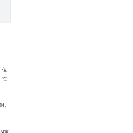
，但
。性
接时。
个固定