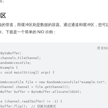
概念。
冲区
传输的管道，而缓冲区则是数据的容器。通过通道和缓冲区，您可
。下面是一个简单的 NIO 示例：
复制
.ByteBuffer;
.channels.FileChannel;
RandomAccessFile;
OExample {
ic void main(String[] args) {
domAccessFile file = new RandomAccessFile("example.txt",
eChannel channel = file.getChannel();
eBuffer buffer = ByteBuffer.allocate(1024);
le (channel.read(buffer) != -1) {
  buffer.flip();  // 切换为读模式