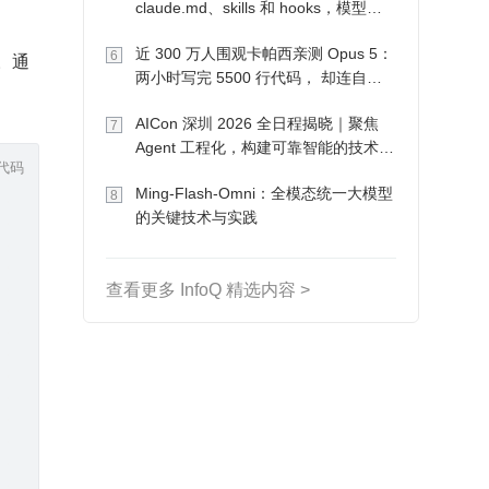
claude.md、skills 和 hooks，模型自
己会想办法
近 300 万人围观卡帕西亲测 Opus 5：
6
m。通
两小时写完 5500 行代码， 却连自己
：
写的游戏都玩不了
AICon 深圳 2026 全日程揭晓｜聚焦
7
Agent 工程化，构建可靠智能的技术路
代码
径
Ming-Flash-Omni：全模态统一大模型
8
的关键技术与实践
查看更多 InfoQ 精选内容 >