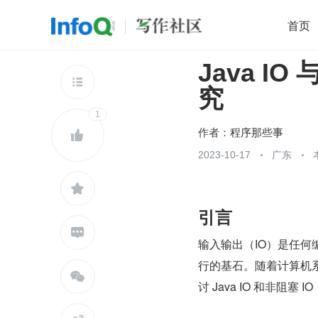
首页
Java I
移动开发
Java
开源
架构
O

究
前端
AI
大数据
团队管理
1
查看更多

作者：
程序那些事

2023-10-17
广东

引言

输入输出（IO）是任何编
行的基石。随着计算机系

讨 Java IO 和非阻