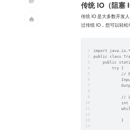

传统 IO（阻塞 
传统 IO 是大多数开发人员熟

过传统 IO，您可以轻
import java.io.
public class Tr
    public stat
        try {
            /
            Inp
            Out
            /
            int
            whi
               
            }