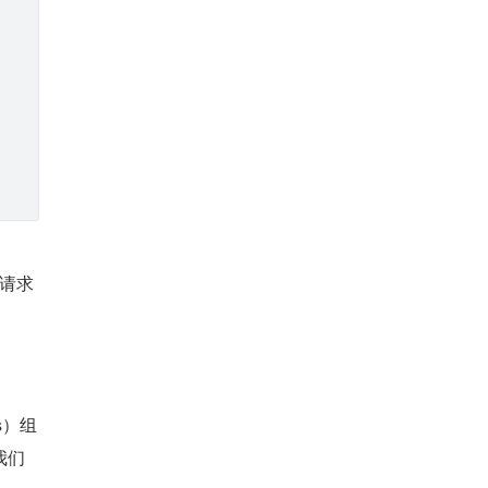
发请求
rs）组
我们