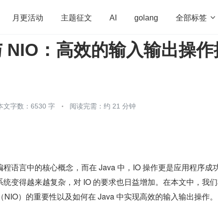
全部标签

月更活动
主题征文
AI
golang
O 与 NIO：高效的输入输出操
penHarmony
算法
学习方法
Web3.0
高
程序员
运维
深度思考
低代码
redis
本文字数：6530 字
阅读完需：约 21 分钟
程语言中的核心概念，而在 Java 中，IO 操作更是应用程序成
统变得越来越复杂，对 IO 的要求也日益增加。在本文中，我
塞 IO（NIO）的重要性以及如何在 Java 中实现高效的输入输出操作。