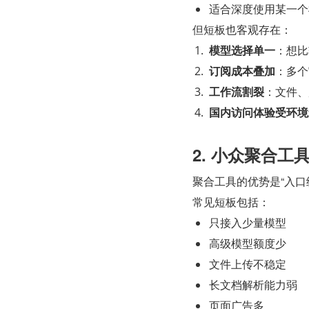
适合深度使用某一个
但短板也客观存在：
模型选择单一
：想比较
订阅成本叠加
：多个
工作流割裂
：文件、
国内访问体验受环境
2. 小众聚合工
聚合工具的优势是“入口
常见短板包括：
只接入少量模型
高级模型额度少
文件上传不稳定
长文档解析能力弱
页面广告多