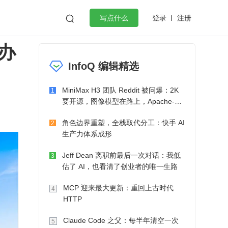
登录
注册

写点什么
办
效工作
数据库
Python
音视频
InfoQ 编辑精选
golang
微服务架构
flutter
MiniMax H3 团队 Reddit 被问爆：2K
1
要开源，图像模型在路上，Apache-2.0
也在考虑了
角色边界重塑，全栈取代分工：快手 AI
2
生产力体系成形
Jeff Dean 离职前最后一次对话：我低
3
估了 AI，也看清了创业者的唯一生路
MCP 迎来最大更新：重回上古时代
4
HTTP
Claude Code 之父：每半年清空一次
5