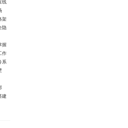
在线
场
络架
全隐
掌握
工作
务系
壁
部
搭建