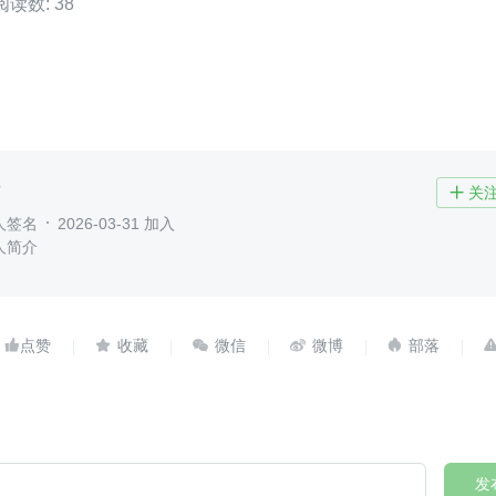
阅读数: 38
了
关

人签名
2026-03-31 加入
人简介





发