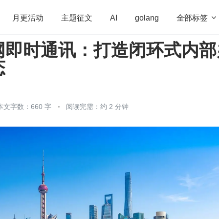
全部标签

月更活动
主题征文
AI
golang
网即时通讯：打造闭环式内部
penHarmony
算法
学习方法
Web3.0
高
态
程序员
运维
深度思考
低代码
redis
本文字数：660 字
阅读完需：约 2 分钟