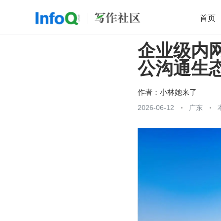
首页
企业级内
移动开发
Java
开源
架构
O
公沟通生
前端
AI
大数据
团队管理
查看更多

作者：
小林她来了
2026-06-12
广东