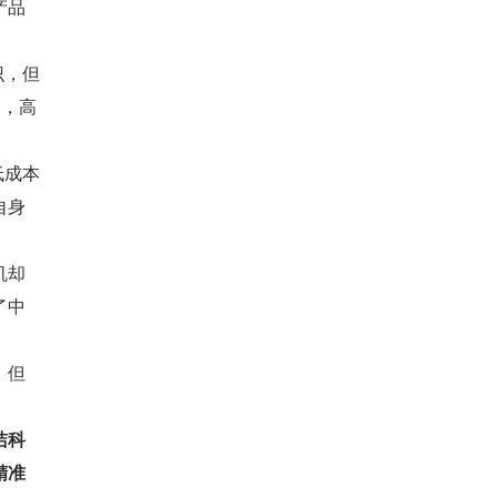
产品
识，但
3，高
低成本
自身
机却
了中
，但
洁科
精准