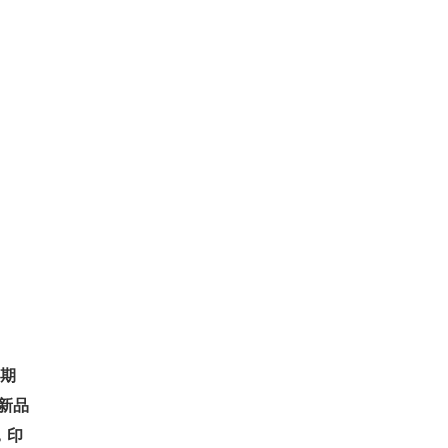
 期
，新品
，印