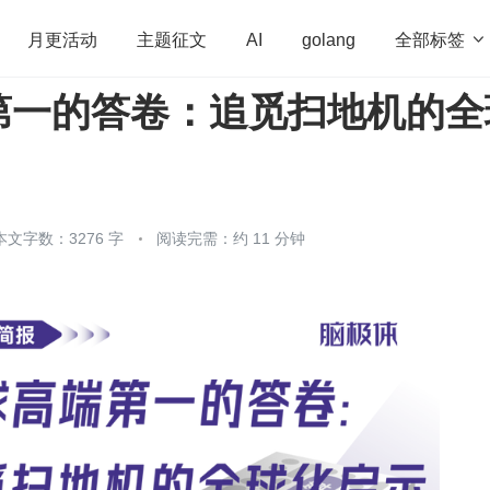
全部标签

月更活动
主题征文
AI
golang
第一的答卷：追觅扫地机的全
penHarmony
算法
学习方法
Web3.0
高
程序员
运维
深度思考
低代码
redis
本文字数：3276 字
阅读完需：约 11 分钟