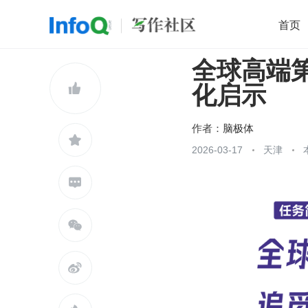
首页
全球高端
移动开发
Java
开源
架构
O

化启示
前端
AI
大数据
团队管理
查看更多

作者：
脑极体

2026-03-17
天津


