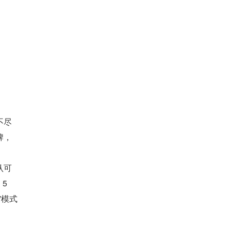
不尽
牌，
认可
5
”模式