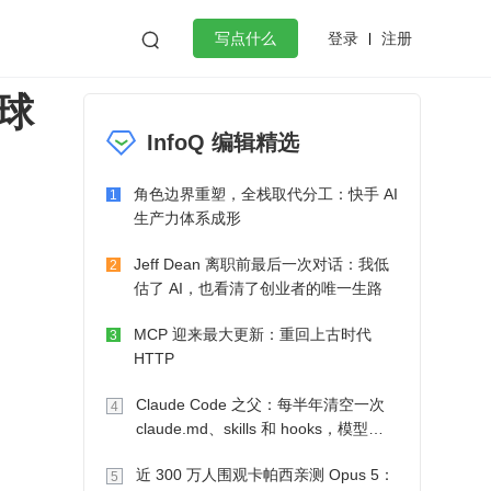
登录
注册

写点什么
球
效工作
数据库
Python
音视频
InfoQ 编辑精选
golang
微服务架构
flutter
角色边界重塑，全栈取代分工：快手 AI
1
生产力体系成形
Jeff Dean 离职前最后一次对话：我低
2
估了 AI，也看清了创业者的唯一生路
MCP 迎来最大更新：重回上古时代
3
HTTP
Claude Code 之父：每半年清空一次
4
claude.md、skills 和 hooks，模型自
己会想办法
近 300 万人围观卡帕西亲测 Opus 5：
5