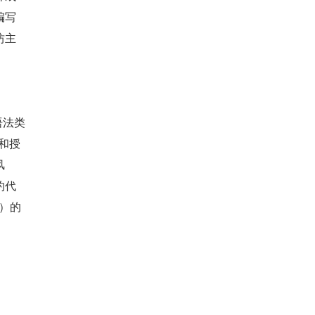
编写
坊主
语法类
储和授
风
约代
）的