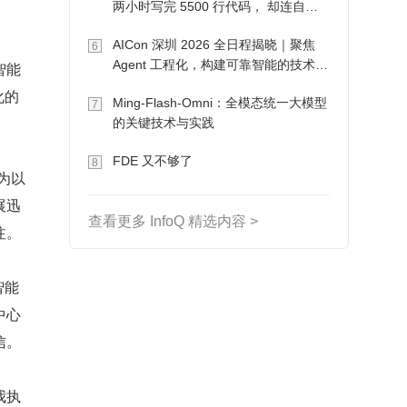
两小时写完 5500 行代码， 却连自己
写的游戏都玩不了
AICon 深圳 2026 全日程揭晓｜聚焦
6
Agent 工程化，构建可靠智能的技术路
智能
径
化的
Ming-Flash-Omni：全模态统一大模型
7
的关键技术与实践
FDE 又不够了
8
为以
展迅
查看更多 InfoQ 精选内容 >
注。
智能
中心
信。
我执