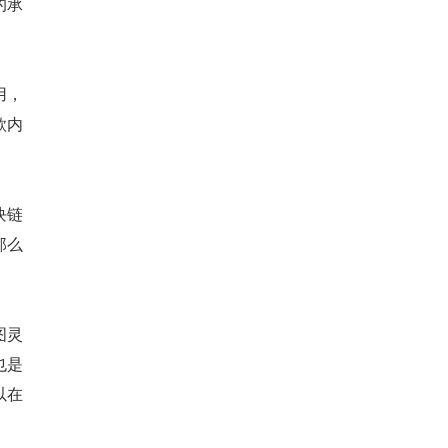
的承
用，
款内
块链
那么
图灵
也是
以在