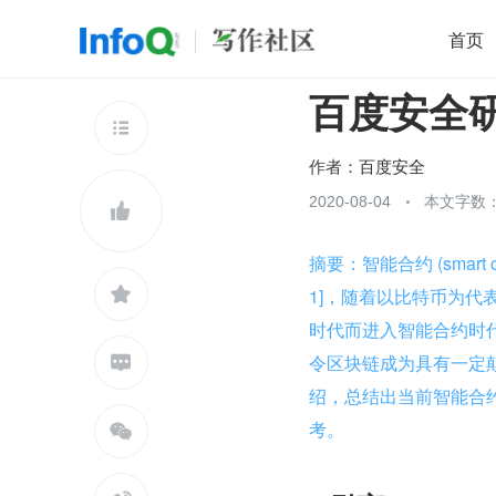
首页
百度安全
移动开发
Java
开源
架构
O

前端
AI
大数据
团队管理
作者：
百度安全
查看更多
2020-08-04
本文字数：


摘要：智能合约 (smart

1]，随着以比特币为代
时代而进入智能合约时
令区块链成为具有一定

绍，总结出当前智能合
考。
