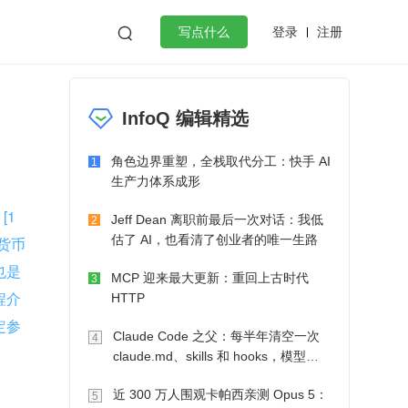
登录
注册

写点什么
效工作
数据库
Python
音视频
InfoQ 编辑精选
golang
微服务架构
flutter
角色边界重塑，全栈取代分工：快手 AI
1
生产力体系成形
[1
Jeff Dean 离职前最后一次对话：我低
2
估了 AI，也看清了创业者的唯一生路
货币
也是
MCP 迎来最大更新：重回上古时代
3
程介
HTTP
定参
Claude Code 之父：每半年清空一次
4
claude.md、skills 和 hooks，模型自
己会想办法
近 300 万人围观卡帕西亲测 Opus 5：
5