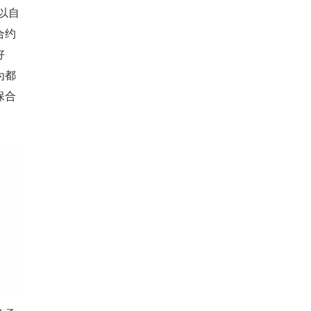
以自
合约
好
为都
保合