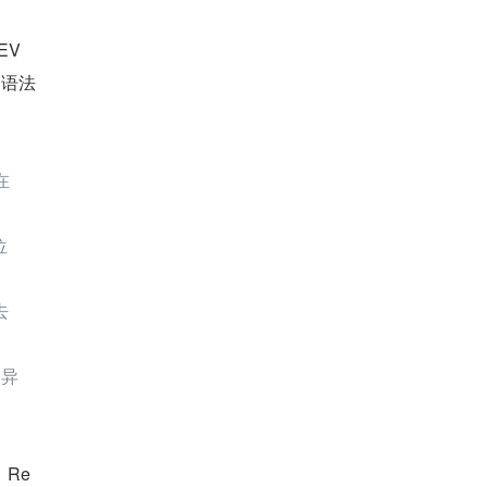
EV
 语法
在
位
去
的异
例，Re