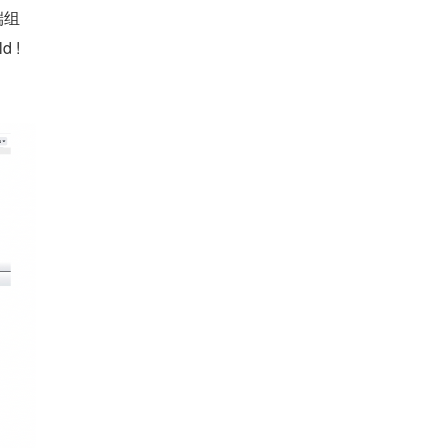
端组
 ! 