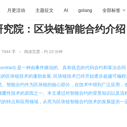
全部标签

月更活动
主题征文
AI
golang
研究院：区块链智能合约介绍
penHarmony
算法
学习方法
Web3.0
高
程序员
运维
深度思考
低代码
redis
7044 字
阅读完需：约 23 分钟
 contract) 是一种由事件驱动的、具有状态的代码合约和算法合同  
表的区块链技术的蓬勃发展, 区块链技术已经开始逐步超越可编程
代。智能合约作为区块链的核心部分，在技术中得到广泛应用，
颠覆性技术的原因之一。本文通过对智能合约的背景知识以及流
约的特点和应用领域，从而为区块链智能合约技术的发展提供一