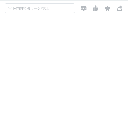
信封格式。




国密数字信封以国密算法为根基，采用了对称密码算法和非对
写下你的想法，一起交流
法，在保证数据的完整性和未被篡改的同时可对数据进行源认
收方收到的信息就是指定的发送方发送的，从而保障了银行、
各成员单位之间数据报文传输的安全。
天威诚信：基于vTrus SSL证书的一站式改造方案
为进一步保障银行和金融机构的系统和数据安全，天威诚信可
金融机构原有的SSL VPN网关设备，为目标客户及所属成员单
署自主研发的支持国密SM算法的vTrus SSL证书。
天威诚信vTrus SSL证书已全部通过国家密码管理局的安全性
兼容现有主流国密SSL VPN设备，可帮助银行和金融机构建立
用浏览器的国密SSL隧道，并顺利连接到网银系统。
随着中国人民银行关于推进国产密码在金融领域应用的实施
方案的不断深入，以及信创生态持续健全、技术环境日趋成
熟，基于国产商用密码的数字证书已在银行、证券、保险等