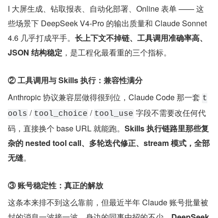
I 大屏生成、钻取报表、自动化部署、Online 表单 —— 这
些场景下 DeepSeek V4-Pro 的输出质量和 Claude Sonnet 
4.6 几乎打成平手。
长上下文不掉链、工具调用准确率高、
JSON 结构稳定
，是工程化最看重的三个指标。
② 工具调用与 Skills 执行：兼容性满分
Anthropic 协议兼容层做得很到位，Claude Code 那一套 
t
 / 
 / 
 字段不需要改任何代
ools
tool_choice
tool_use
码，直接换个 base URL 就能跑。
Skills 执行链路里那些复
杂的 nested tool call、多轮迭代修正、stream 模式，全部
无缝
。
③ 账号稳定性：真正的解放
这条本来排不到这么靠前，但最近半年 Claude 账号批量被
封的消息一波接一波，身边的同事中招的不少。
DeepSeek 