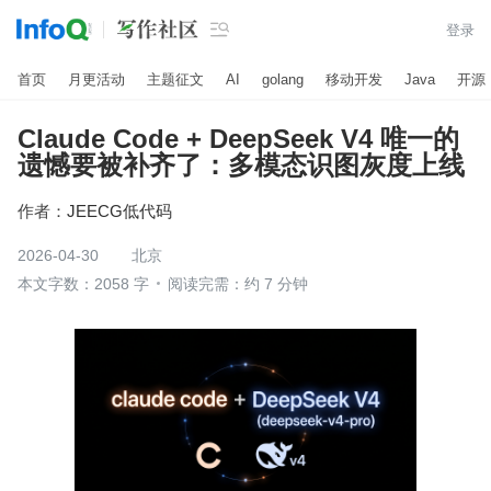

登录
首页
月更活动
主题征文
AI
golang
移动开发
Java
开源
Claude Code + DeepSeek V4 唯一的
遗憾要被补齐了：多模态识图灰度上线
作者：
JEECG低代码
2026-04-30
北京
本文字数：2058 字
阅读完需：约 7 分钟