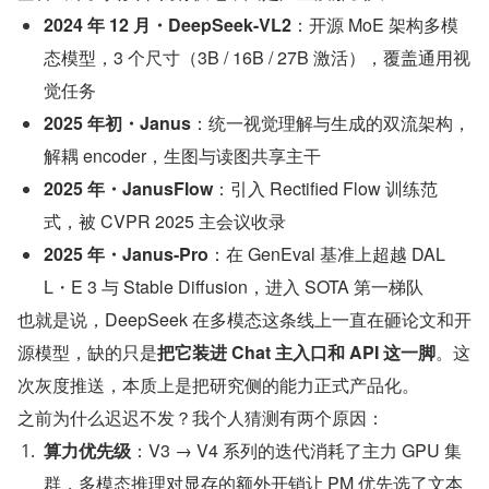
2024 年 12 月・DeepSeek-VL2
：开源 MoE 架构多模
态模型，3 个尺寸（3B / 16B / 27B 激活），覆盖通用视
觉任务
2025 年初・Janus
：统一视觉理解与生成的双流架构，
解耦 encoder，生图与读图共享主干
2025 年・JanusFlow
：引入 Rectified Flow 训练范
式，被 CVPR 2025 主会议收录
2025 年・Janus-Pro
：在 GenEval 基准上超越 DAL
L・E 3 与 Stable Diffusion，进入 SOTA 第一梯队
也就是说，DeepSeek 在多模态这条线上一直在砸论文和开
源模型，缺的只是
把它装进 Chat 主入口和 API 这一脚
。这
次灰度推送，本质上是把研究侧的能力正式产品化。
之前为什么迟迟不发？我个人猜测有两个原因：
算力优先级
：V3 → V4 系列的迭代消耗了主力 GPU 集
群，多模态推理对显存的额外开销让 PM 优先选了文本