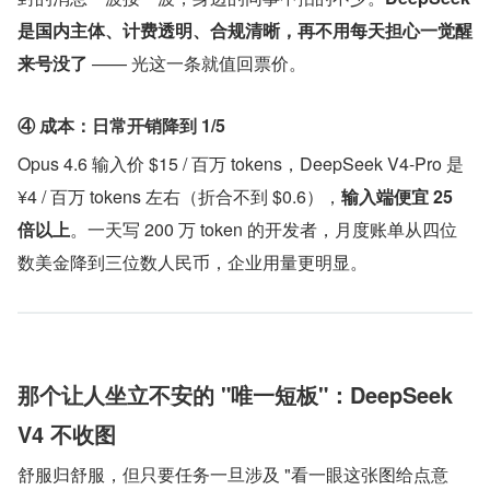
是国内主体、计费透明、合规清晰，再不用每天担心一觉醒
来号没了
 —— 光这一条就值回票价。
④ 成本：日常开销降到 1/5
Opus 4.6 输入价 $15 / 百万 tokens，DeepSeek V4-Pro 是 
¥4 / 百万 tokens 左右（折合不到 $0.6），
输入端便宜 25 
倍以上
。一天写 200 万 token 的开发者，月度账单从四位
数美金降到三位数人民币，企业用量更明显。
那个让人坐立不安的 "唯一短板"：DeepSeek 
V4 不收图
舒服归舒服，但只要任务一旦涉及 "看一眼这张图给点意