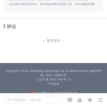
JeecgBoot低代码平台、JimuReport积木报表工具、Jeewx微信管家系
统。连续多年荣获十大优秀开源项目、低代码厂商TOP50、CSDN专家
访谈等等
评论
暂无评论
Copyright © 2026, Geekbang Technology Ltd. All rights reserved. 极客邦控
股（北京）有限公司
京 ICP 备 16027448 号 - 5
产品资质
京公网安备 11010502039052号




写下你的想法，一起交流