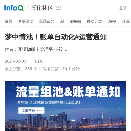

登录
首页
月更活动
主题征文
AI
golang
移动开发
Java
开源
梦中情池！账单自动化#运营通知
作者：
开源物联卡管理平台-设备管理
2024-09-03
山东
本文字数：359 字
阅读完需：约 1 分钟