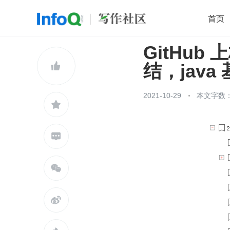
首页
GitHub 
移动开发
Java
开源
架构
O

结，jav
前端
AI
大数据
团队管理
查看更多

2021-10-29
本文字数：



