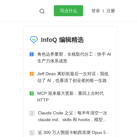
登录
注册

写点什么
效工作
数据库
Python
音视频
InfoQ 编辑精选
golang
微服务架构
flutter
角色边界重塑，全栈取代分工：快手 AI
1
生产力体系成形
Jeff Dean 离职前最后一次对话：我低
2
估了 AI，也看清了创业者的唯一生路
MCP 迎来最大更新：重回上古时代
3
HTTP
Claude Code 之父：每半年清空一次
4
claude.md、skills 和 hooks，模型自
己会想办法
近 300 万人围观卡帕西亲测 Opus 5：
5