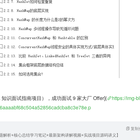
 知识面试指南项目），成功面试 9 家大厂 Offer](
https://img-b
t/6aaaabf68c504a52856cadcba8c3e78e.p
复制
试题解析+核心总结学习笔记+最新架构讲解视频+实战项目源码讲义】