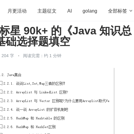
全部标签

月更活动
主题征文
AI
golang
上标星 90k+ 的《Java 知识总
penHarmony
算法
学习方法
Web3.0
高
a 基础选择题填空
程序员
运维
深度思考
低代码
redis
204 字
阅读完需：约 1 分钟