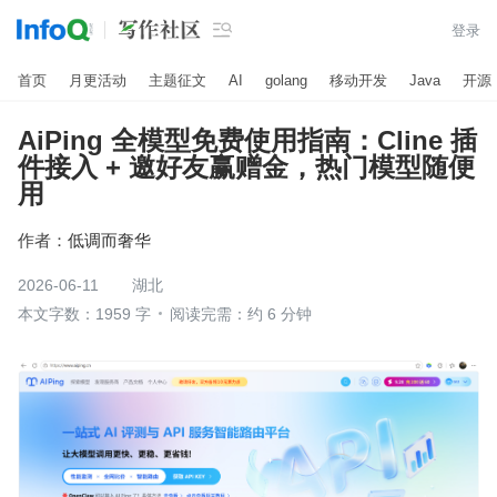

登录
首页
月更活动
主题征文
AI
golang
移动开发
Java
开源
AiPing 全模型免费使用指南：Cline 插
件接入 + 邀好友赢赠金，热门模型随便
用
作者：
低调而奢华
2026-06-11
湖北
本文字数：1959 字
阅读完需：约 6 分钟