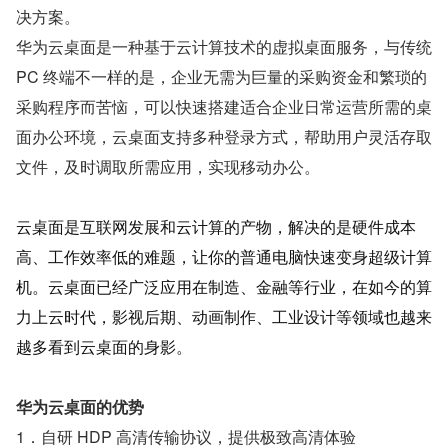
决方案。
华为云桌面是一种基于云计算技术的虚拟桌面服务，与传统 
PC 终端不一样的是，企业无需为巨量的采购资金和繁琐的
采购程序而苦恼，可以快速搭建适合企业日常运营所需的桌
面办公环境，云桌面支持多种登录方式，帮助用户灵活存取
文件，及时调取所需应用，实现移动办公。
云桌面是互联网发展和云计算的产物，解决的是硬件成本
高、工作效率低的难题，让你的普通电脑快速变身超级计算
机。云桌面已经广泛应用在制造、金融等行业，在如今的算
力上云时代，影视后期、动画制作、工业设计等领域也越来
越多看到云桌面的身影。
华为云桌面的优势
1．自研 HDP 高清传输协议，提供极致高清体验