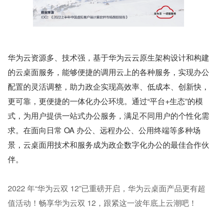
华为云资源多、技术强，基于华为云云原生架构设计和构建
的云桌面服务，能够便捷的调用云上的各种服务，实现办公
配置的灵活调整，助力政企实现高效率、低成本、创新快，
更可靠，更便捷的一体化办公环境。通过“平台+生态”的模
式，为用户提供一站式办公服务，满足不同用户的个性化需
求。在面向日常 OA 办公、远程办公、公用终端等多种场
景，云桌面用技术和服务成为政企数字化办公的最佳合作伙
伴。
2022 年“华为云双 12”已重磅开启，华为云桌面产品更有超
值活动！畅享华为云双 12，跟紧这一波年底上云潮吧！