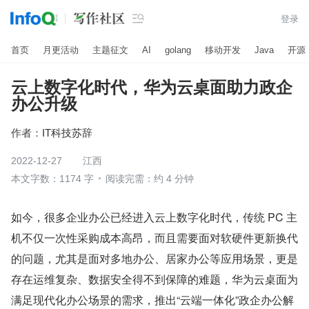

登录
首页
月更活动
主题征文
AI
golang
移动开发
Java
开源
云上数字化时代，华为云桌面助力政企
办公升级
作者：
IT科技苏辞
2022-12-27
江西
本文字数：1174 字
阅读完需：约 4 分钟
如今，很多企业办公已经进入云上数字化时代，传统 PC 主
机不仅一次性采购成本高昂，而且需要面对软硬件更新换代
的问题，尤其是面对多地办公、居家办公等应用场景，更是
存在运维复杂、数据安全得不到保障的难题，华为云桌面为
满足现代化办公场景的需求，推出“云端一体化”政企办公解