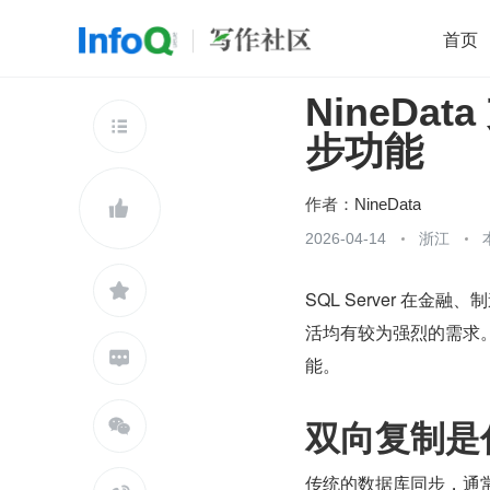
首页
NineDat
移动开发
Java
开源
架构
O

步功能
前端
AI
大数据
团队管理
查看更多

作者：
NineData

2026-04-14
浙江

SQL Server 在
活均有较为强烈的需求。为此，

能。
双向复制是

传统的数据库同步，通