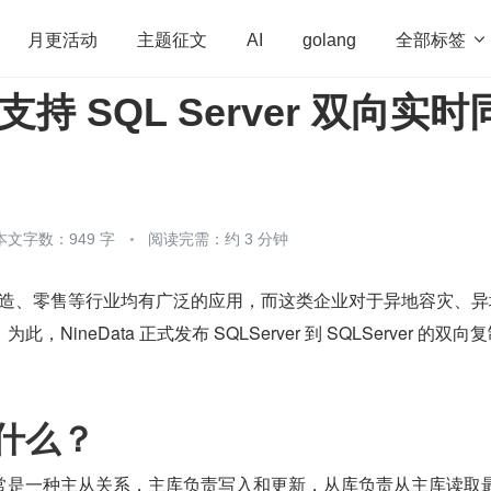
全部标签

月更活动
主题征文
AI
golang
a 支持 SQL Server 双向实时
penHarmony
算法
学习方法
Web3.0
高
程序员
运维
深度思考
低代码
redis
本文字数：949 字
阅读完需：约 3 分钟
金融、制造、零售等行业均有广泛的应用，而这类企业对于异地容灾、
NineData 正式发布 SQLServer 到 SQLServer 的双向
什么？
常是一种主从关系，主库负责写入和更新，从库负责从主库读取