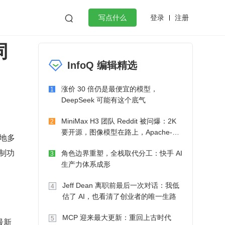
登录
注册

写点什么
同
效工作
数据库
Python
音视频
InfoQ 编辑精选
golang
微服务架构
flutter
涨价 30 倍仍是最便宜的模型，
1
DeepSeek 可能有这个底气
MiniMax H3 团队 Reddit 被问爆：2K
2
要开源，图像模型在路上，Apache-2.0
异地多
也在考虑了
复制功
角色边界重塑，全栈取代分工：快手 AI
3
生产力体系成形
Jeff Dean 离职前最后一次对话：我低
4
估了 AI，也看清了创业者的唯一生路
MCP 迎来最大更新：重回上古时代
5
最新