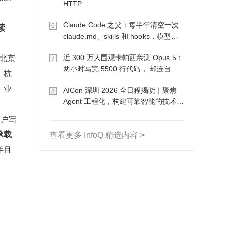
HTTP
Claude Code 之父：每半年清空一次
读
6
claude.md、skills 和 hooks，模型自
己会想办法
把北京
近 300 万人围观卡帕西亲测 Opus 5：
7
两小时写完 5500 行代码， 却连自己
，杭
写的游戏都玩不了
，业
AICon 深圳 2026 全日程揭晓｜聚焦
8
Agent 工程化，构建可靠智能的技术路
径
用户写
承载
查看更多 InfoQ 精选内容 >
并且