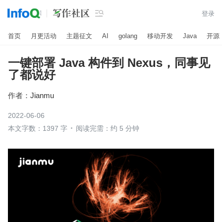

登录
首页
月更活动
主题征文
AI
golang
移动开发
Java
开源
一键部署 Java 构件到 Nexus，同事见
了都说好
作者：
Jianmu
2022-06-06
本文字数：1397 字
阅读完需：约 5 分钟