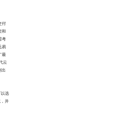
交付
架和
需考
元易
广最
代云
列出
。可以选
式，并