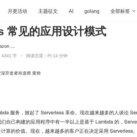
全部标签

月更活动
主题征文
AI
golang
less 常见的应用设计模式
penHarmony
算法
学习方法
Web3.0
高
程序员
运维
深度思考
低代码
redis
亚马逊云科技 (Amazon Web Services）
4341 字
阅读完需：约 14 分钟
资深开发者布道师 黄帅
bda 服务，掀起了 Serverless 革命。现在越来越多的人谈论 Serv
们自己构建的应用程序中有一半以上是基于 Lambda 的，Server
计算的价值。现在，越来越多的客户正在决定采用 Serverless