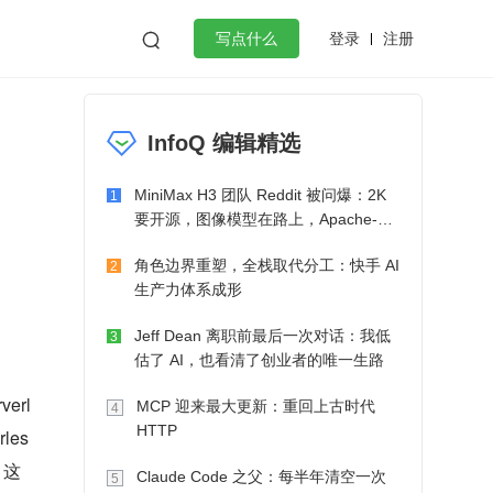
登录
注册

写点什么
效工作
数据库
Python
音视频
InfoQ 编辑精选
golang
微服务架构
flutter
MiniMax H3 团队 Reddit 被问爆：2K
1
要开源，图像模型在路上，Apache-2.0
也在考虑了
角色边界重塑，全栈取代分工：快手 AI
2
生产力体系成形
Jeff Dean 离职前最后一次对话：我低
3
估了 AI，也看清了创业者的唯一生路
erl
MCP 迎来最大更新：重回上古时代
4
HTTP
les
。这
Claude Code 之父：每半年清空一次
5