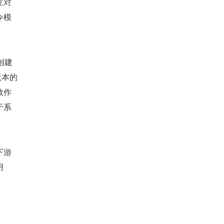
立对
令模
创建
版本的
数作
于系
下游
用