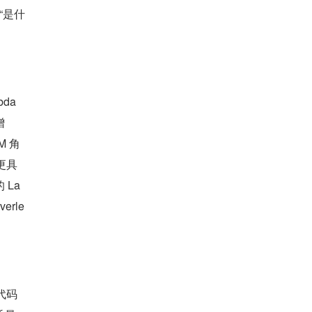
“是什
da 
增
M 角
更具
La
rle
代码