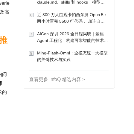
erle
claude.md、skills 和 hooks，模型自
己会想办法
以及高
近 300 万人围观卡帕西亲测 Opus 5：
6
两小时写完 5500 行代码， 却连自己
写的游戏都玩不了
AICon 深圳 2026 全日程揭晓｜聚焦
7
大推
Agent 工程化，构建可靠智能的技术路
径
Ming-Flash-Omni：全模态统一大模型
8
的关键技术与实践
构问
查看更多 InfoQ 精选内容 >
师
求的