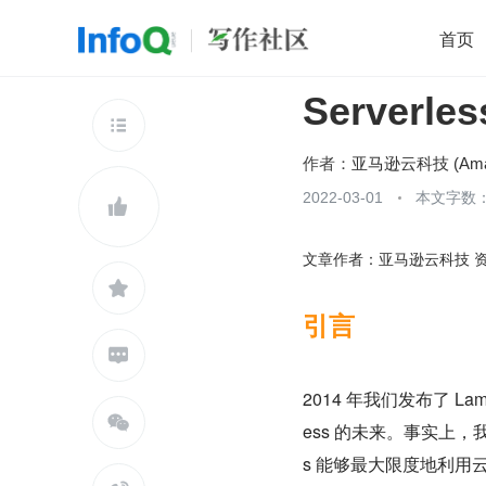
首页
Server
移动开发
Java
开源
架构
O

前端
AI
大数据
团队管理
作者：
查看更多
2022-03-01
本文字数：


文章作者：亚马逊云科技 

引言

2014 年我们发布了 Lam

ess 的未来。事实上，我
s 能够最大限度地利用云