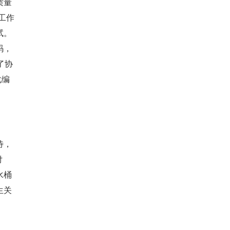
质量
的工作
试。
码，
了协
化编
待，
付
水桶
生关