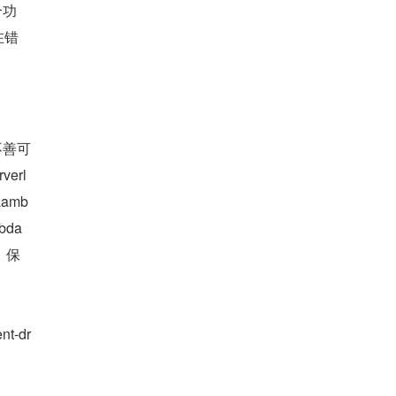
个功
在错
不善可
erl
amb
a 
，保
t-dr