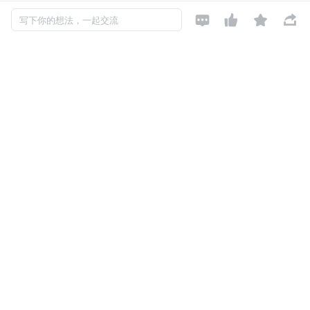
15.谈谈你对 WebSocket 的理解




写下你的想法，一起交流
16.WebSocket 与 socket 的区别
17.谈谈你对安卓签名的理解。
18.请解释安卓为啥要加签名机制?
19.视频加密传输
20.App 是如何沙箱化，为什么要这么做？
21.权限管理系统（底层的权限是如何进行 grant 的）？