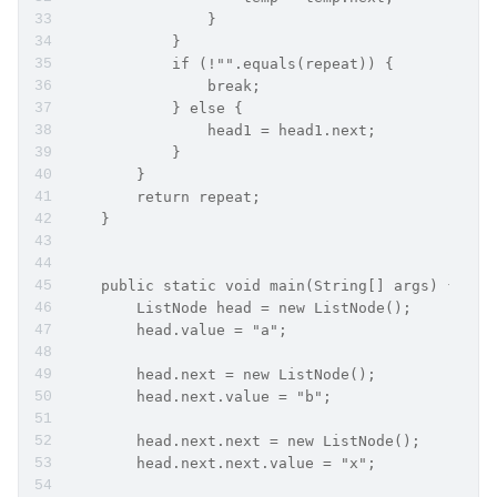
                }
            }
            if (!"".equals(repeat)) {
                break;
            } else {
                head1 = head1.next;
            }
        }
        return repeat;
    }
    public static void main(String[] args) {
        ListNode head = new ListNode();
        head.value = "a";
        head.next = new ListNode();
        head.next.value = "b";
        head.next.next = new ListNode();
        head.next.next.value = "x";