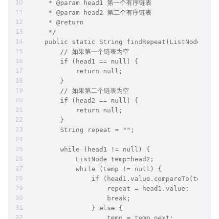
     * @param head1 第一个有序链表
     * @param head2 第二个有序链表
     * @return
     */
    public static String findRepeat(ListNode hea
        // 如果第一个链表为空
        if (head1 == null) {
            return null;
        }
        // 如果第二个链表为空
        if (head2 == null) {
            return null;
        }
        String repeat = "";
        while (head1 != null) {
            ListNode temp=head2;
            while (temp != null) {
                if (head1.value.compareTo(temp.v
                    repeat = head1.value;
                    break;
                } else {
                    temp = temp.next;