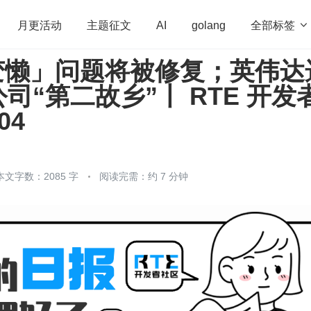
全部标签

月更活动
主题征文
AI
golang
「变懒」问题将被修复；英伟达
penHarmony
算法
学习方法
Web3.0
高
司“第二故乡”丨 RTE 开发
程序员
运维
深度思考
低代码
redis
04
本文字数：2085 字
阅读完需：约 7 分钟