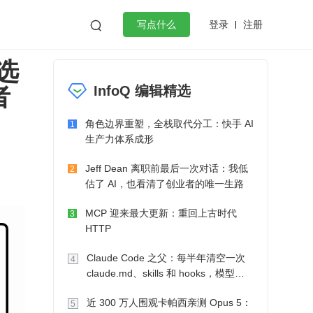
登录
注册

写点什么
选
效工作
数据库
Python
音视频
者
InfoQ 编辑精选
golang
微服务架构
flutter
角色边界重塑，全栈取代分工：快手 AI
1
生产力体系成形
Jeff Dean 离职前最后一次对话：我低
2
估了 AI，也看清了创业者的唯一生路
MCP 迎来最大更新：重回上古时代
3
HTTP
Claude Code 之父：每半年清空一次
4
claude.md、skills 和 hooks，模型自
己会想办法
近 300 万人围观卡帕西亲测 Opus 5：
5