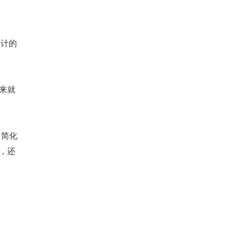
设计的
来就
常简化
，还