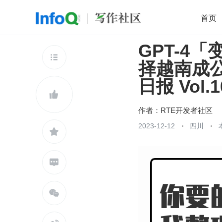
首页
GPT-4
移动开发
Java
开源
架构
O

择越南成公
前端
AI
大数据
团队管理
日报 Vol.1
查看更多


作者：
RTE开发者社区
2023-12-12
四川


