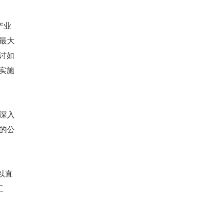
产业
国最大
探讨如
实施
深入
的公
以直
工