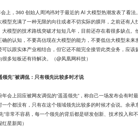
袖年会上，360 创始人周鸿祎对于最近的 AI 大模型热潮发表了看法
大模型充满了一种无限的向往或者不切实际的膜拜，之前还有人
，大模型的技术路线突破才短短几年，目前还存在着很多缺点。
正确的认知，不要高估现在大模型的能力，不要低估大模型未来
经可以跟实体产业相结合，但它还不能完全接管此类业务，应该
为很多短板还有待解决。（@凤凰网科技）
遥领先”被调侃：只有领先比较多时才说
粉年会上回应被网友调侃的“遥遥领先”，称自己一场发布会有时
时一个都没有，只有在这个领域领先比较多的时候才会说。余承
领先”非常不容易，每一个领先的背后都是研发创新、技术投入和
报红星新闻）