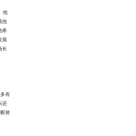
。他
找他
他希
发展
扬长
最多有
东还
不断努