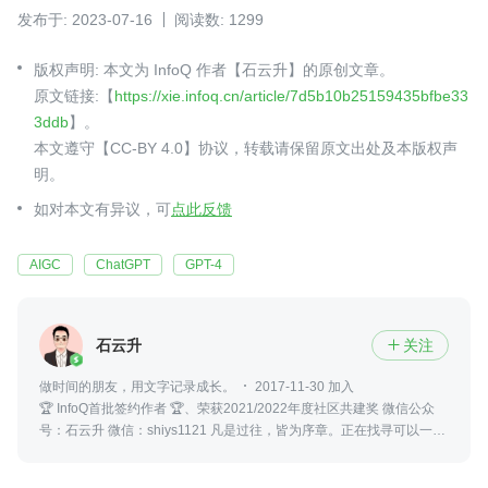
发布于: 2023-07-16
阅读数: 1299
版权声明: 本文为 InfoQ 作者【石云升】的原创文章。
原文链接:【
https://xie.infoq.cn/article/7d5b10b25159435bfbe33
3ddb
】。
本文遵守【CC-BY 4.0】协议，转载请保留原文出处及本版权声
明。
如对本文有异议，可
点此反馈
AIGC
ChatGPT
GPT-4
石云升
关注

做时间的朋友，用文字记录成长。
2017-11-30 加入
🏆 InfoQ首批签约作者 🏆、荣获2021/2022年度社区共建奖 微信公众
号：石云升 微信：shiys1121 凡是过往，皆为序章。正在找寻可以一起
做事业的合作伙伴！