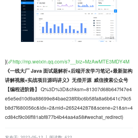
](
http://mp.weixin.qq.com/s?__biz=MzAwMTE3MDY4M
《一线大厂 Java 面试题解析+后端开发学习笔记+最新架构
讲解视频+实战项目源码讲义》无偿开源	威信搜索公众号
【编程进阶路】
 Q%3D%3D&chksm=81307d68b647f47e4
e5e5ed10d9a88699e84bae238f0bc6b58fa8a6b641c79c5
b8d7f680056c&idx=2&mid=2652442878&scene=21&sn=4
cd84cf9c06ff81abf877b4b44aa4a58#wechat_redirect)
发布于: 2022-05-12
阅读数: 622