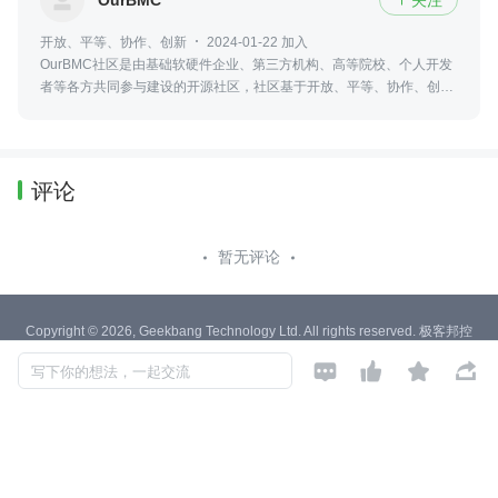
开放、平等、协作、创新
2024-01-22 加入
OurBMC社区是由基础软硬件企业、第三方机构、高等院校、个人开发
者等各方共同参与建设的开源社区，社区基于开放、平等、协作、创新
的基本原则，携手社区成员，共同构建自主、先进、软硬一体的BMC技
术全栈。
评论
暂无评论
Copyright © 2026, Geekbang Technology Ltd. All rights reserved. 极客邦控
股（北京）有限公司




写下你的想法，一起交流
京 ICP 备 16027448 号 - 5
产品资质
京公网安备 11010502039052号