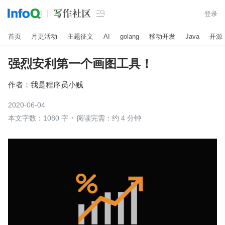

登录
首页
月更活动
主题征文
AI
golang
移动开发
Java
开源
强烈安利第一个画图工具！
作者：
我是程序员小贱
2020-06-04
本文字数：1080 字
阅读完需：约 4 分钟