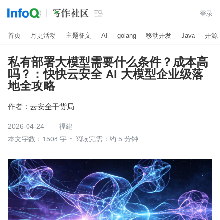

登录
首页
月更活动
主题征文
AI
golang
移动开发
Java
开源
私有部署大模型需要什么条件？成本高
吗？：快快云安全 AI 大模型企业级落
地全攻略
作者：
云安全干货局
2026-04-24
福建
本文字数：1508 字
阅读完需：约 5 分钟