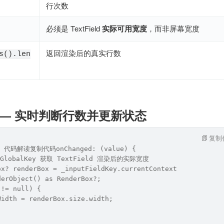
行次数
必须是 TextField
实际可用宽度
，而非屏幕宽度
返回渲染后的真实行数
s().len
ged — 实时判断行数并更新状态
复制
 代码解读复制代码onChanged: (value) {
GlobalKey 获取 TextField 渲染后的实际宽度
ox? renderBox = _inputFieldKey.currentContext
derObject() as RenderBox?;
 != null) {
Width = renderBox.size.width;