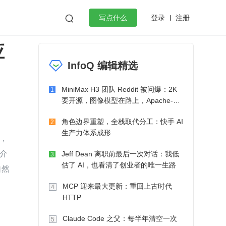
登录
注册

写点什么
应
效工作
数据库
Python
音视频
InfoQ 编辑精选
golang
微服务架构
flutter
MiniMax H3 团队 Reddit 被问爆：2K
1
要开源，图像模型在路上，Apache-2.0
也在考虑了
角色边界重塑，全栈取代分工：快手 AI
2
生产力体系成形
，
介
Jeff Dean 离职前最后一次对话：我低
3
估了 AI，也看清了创业者的唯一生路
自然
MCP 迎来最大更新：重回上古时代
4
HTTP
Claude Code 之父：每半年清空一次
5