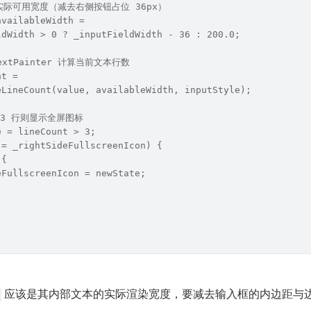
实际可用宽度（减去右侧按钮占位 36px）
availableWidth =
ldWidth > 0 ? _inputFieldWidth - 36 : 200.0;
extPainter 计算当前文本行数
nt =
eLineCount(value, availableWidth, inputStyle);
 3 行则显示全屏图标
e = lineCount > 3;
!= _rightSideFullscreenIcon) {
 {
eFullscreenIcon = newState;
 应该是其内部文本的实际渲染宽度，要减去输入框的内边距与
h