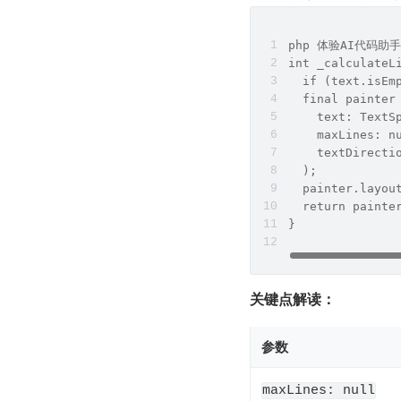
php 体验AI代码助
int _calculateL
  if (text.isEm
  final painter
    text: TextS
    maxLines: n
    textDirecti
  );
  painter.layou
  return painte
}
关键点解读：
参数
maxLines: null