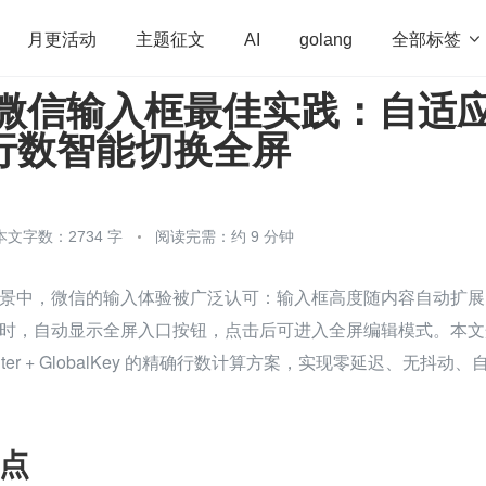
全部标签

月更活动
主题征文
AI
golang
er 仿微信输入框最佳实践：自适
penHarmony
算法
学习方法
Web3.0
高
超行数智能切换全屏
程序员
运维
深度思考
低代码
redis
本文字数：2734 字
阅读完需：约 9 分钟
景中，微信的输入体验被广泛认可：输入框高度随内容自动扩展
时，自动显示全屏入口按钮，点击后可进入全屏编辑模式。本文
inter + GlobalKey 的精确行数计算方案，实现零延迟、无抖动、
点