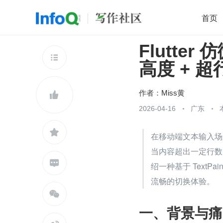
首页
Flutt
移动开发
Java
开源
架构
O

高度 + 
前端
AI
大数据
团队管理
查看更多

作者：
Miss黄

2026-04-16
广东

在移动端文本输入场
当内容超出一定行数

绍一种基于 TextPa
流畅的切换体验。

一、背景与痛