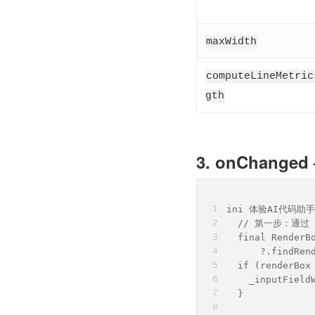
maxWidth
computeLineMetric
gth
3. onChan
ini 体验AI代码助手
  // 第一步：通过 
  final RenderB
      ?.findRen
  if (renderBox
    _inputField
  }