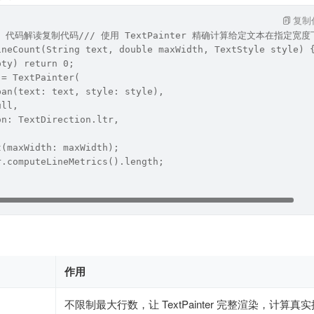
复制
手 代码解读复制代码/// 使用 TextPainter 精确计算给定文本在指定宽
ineCount(String text, double maxWidth, TextStyle style) 
pty) return 0;
 = TextPainter(
pan(text: text, style: style),
ull,
on: TextDirection.ltr,
t(maxWidth: maxWidth);
r.computeLineMetrics().length;
作用
不限制最大行数，让 TextPainter 完整渲染，计算真实