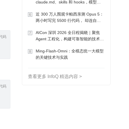
claude.md、skills 和 hooks，模型自
己会想办法
近 300 万人围观卡帕西亲测 Opus 5：
6
两小时写完 5500 行代码， 却连自己
写的游戏都玩不了
AICon 深圳 2026 全日程揭晓｜聚焦
7
代码
Agent 工程化，构建可靠智能的技术路
径
Ming-Flash-Omni：全模态统一大模型
8
的关键技术与实践
查看更多 InfoQ 精选内容 >
代码