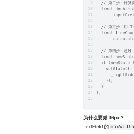
  // 第二步：计算
  final double 
      _inputFie
  // 第三步：用 T
  final lineCou
      _calculat
  // 第四步：超过
  final newStat
  if (newState 
    setState(()
      _rightSid
    });
  }
},
为什么要减 36px？
TextField 的 
maxWidt