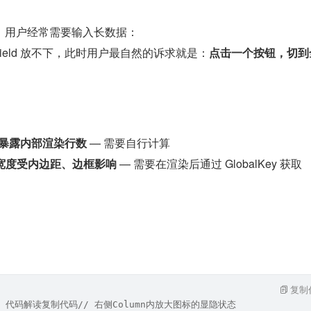
，用户经常需要输入长数据：
tField 放不下，此时用户最自然的诉求就是：
点击一个按钮，切到
eld 不暴露内部渲染行数
 — 需要自行计算
际渲染宽度受内边距、边框影响
 — 需要在渲染后通过 GlobalKey 获取
复制
手 代码解读复制代码// 右侧Column内放大图标的显隐状态