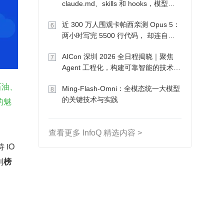
claude.md、skills 和 hooks，模型自
己会想办法
近 300 万人围观卡帕西亲测 Opus 5：
6
两小时写完 5500 行代码， 却连自己
写的游戏都玩不了
AICon 深圳 2026 全日程揭晓｜聚焦
7
Agent 工程化，构建可靠智能的技术路
径
石油、
Ming-Flash-Omni：全模态统一大模型
8
的魅
的关键技术与实践
查看更多 InfoQ 精选内容 >
 iO
到
榜