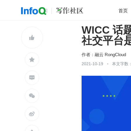
首页
WICC 话
移动开发
Java
开源
架构
O

社交平台
前端
AI
大数据
团队管理
查看更多

作者：
融云 RongCloud

2021-10-19
本文字数：


