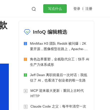
登录
注册

写点什么
爆款
效工作
数据库
Python
音视频
InfoQ 编辑精选
golang
微服务架构
flutter
MiniMax H3 团队 Reddit 被问爆：2K
1
要开源，图像模型在路上，Apache-2.0
也在考虑了
角色边界重塑，全栈取代分工：快手 AI
2
生产力体系成形
Jeff Dean 离职前最后一次对话：我低
3
估了 AI，也看清了创业者的唯一生路
MCP 迎来最大更新：重回上古时代
4
HTTP
Claude Code 之父：每半年清空一次
5