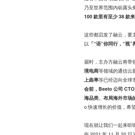
乃至世界范围内崭露头角。从 20
100 款里有至少 38 
这些都启发了融云，要
以
「“语”你同行，“视”
届时，主办方融云将带
境电商
等领域的通信云
上曲率
等已经迈向全球
会前，Beeto 公司
海品类、布局海外市场
o 快速增长的价值，
现在就让我们一起来听
临 2021 年 11 月 20