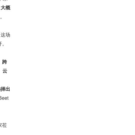
，
大概 
。
。这场
开。
、跨
、云
选择出
et
家莅