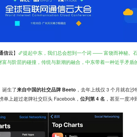
通信云
】
提起中东，我们总会想到一个词 —— 富饶而神秘。
财富与阶层的碰撞，传统与新潮的融合，中东带着一种近乎矛盾
，诞生了
来自中国的社交品牌 Beeto
，去年上线仅 3 个月就在沙特
ts 榜单上超过老牌社交巨头 Facebook，
位列第 4 名
，甚至一度冲