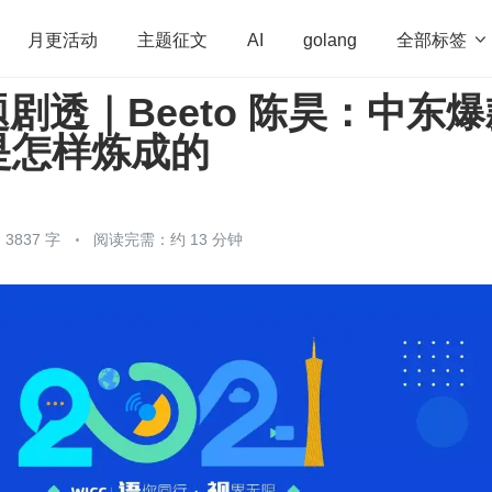
全部标签

月更活动
主题征文
AI
golang
题剧透｜Beeto 陈昊：中东
penHarmony
算法
学习方法
Web3.0
高
是怎样炼成的
程序员
运维
深度思考
低代码
redis
3837 字
阅读完需：约 13 分钟