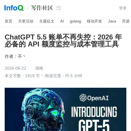

登录
首页
月更活动
主题征文
AI
golang
移动开发
Java
开源
ChatGPT 5.5 账单不再失控：2026 年
必备的 API 额度监控与成本管理工具
作者：
不丶
2026-06-22
湖南
本文字数：1919 字
阅读完需：约 6 分钟