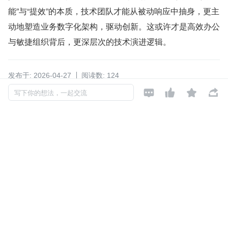
能”与“提效”的本质，技术团队才能从被动响应中抽身，更主
动地塑造业务数字化架构，驱动创新。这或许才是高效办公
与敏捷组织背后，更深层次的技术演进逻辑。
发布于: 2026-04-27
阅读数: 124




写下你的想法，一起交流
如对本文有异议，可
点此反馈
工作流
低代码
电子尖叫食人鱼
关注

还未添加个人签名
2025-04-01 加入
还未添加个人简介