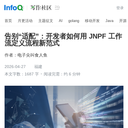

登录
首页
月更活动
主题征文
AI
golang
移动开发
Java
开源
告别“适配”：开发者如何用 JNPF 工作
流定义流程新范式
作者：
电子尖叫食人鱼
2026-04-27
福建
本文字数：1687 字
阅读完需：约 6 分钟