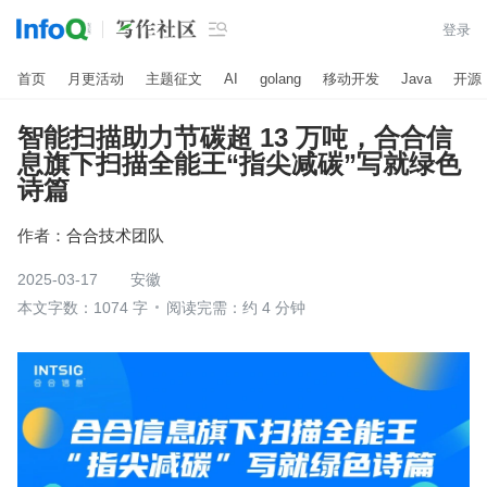

登录
首页
月更活动
主题征文
AI
golang
移动开发
Java
开源
智能扫描助力节碳超 13 万吨，合合信
息旗下扫描全能王“指尖减碳”写就绿色
诗篇
作者：
合合技术团队
2025-03-17
安徽
本文字数：1074 字
阅读完需：约 4 分钟