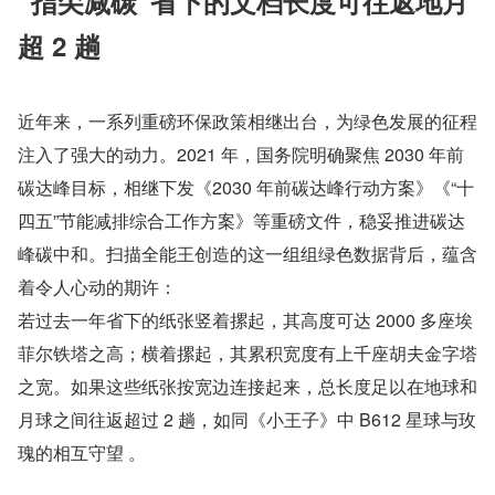
“指尖减碳”省下的文档长度可往返地月
超 2 趟
近年来，一系列重磅环保政策相继出台，为绿色发展的征程
注入了强大的动力。2021 年，国务院明确聚焦 2030 年前
碳达峰目标，相继下发《2030 年前碳达峰行动方案》《“十
四五”节能减排综合工作方案》等重磅文件，稳妥推进碳达
峰碳中和。扫描全能王创造的这一组组绿色数据背后，蕴含
着令人心动的期许：
若过去一年省下的纸张竖着摞起，其高度可达 2000 多座埃
菲尔铁塔之高；横着摞起，其累积宽度有上千座胡夫金字塔
之宽。如果这些纸张按宽边连接起来，总长度足以在地球和
月球之间往返超过 2 趟，如同《小王子》中 B612 星球与玫
瑰的相互守望 。