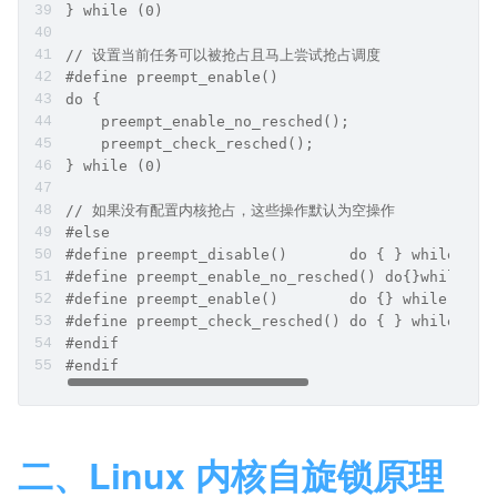
} while (0)
// 设置当前任务可以被抢占且马上尝试抢占调度
#define preempt_enable() 
do {
    preempt_enable_no_resched();
    preempt_check_resched();
} while (0)
// 如果没有配置内核抢占，这些操作默认为空操作
#else
#de
#define preempt_enable_no_resched() do{}while(0)
#define preempt_enable()	do {} while (0)	
#de
#endif
#endif
二、Linux 内核自旋锁原理