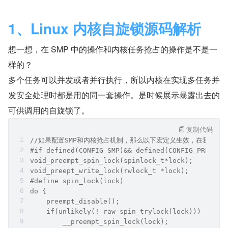
1、Linux 内核自旋锁源码解析
想一想，在 SMP 中的操作和内核任务抢占的操作是不是一
样的？
多个任务可以并发或者并行执行，所以内核在实现多任务并
发安全处理时都是用的同一套操作。是时候展示暴露出去的
可供调用的自旋锁了。
复制代码
//如果配置SMP和内核抢占机制，那么以下宏定义生效，在我们描
#if defined(CONFIG SMP)&& defined(CONFIG_PREEMPT
void_preempt_spin_lock(spinlock_t*lock); 
void_preept_write_lock(rwlock_t *lock);
#define spin_lock(lock) 
do {
    preempt_disable();
    if(unlikely(!_raw_spin_trylock(lock)))
        __preempt_spin_lock(lock);