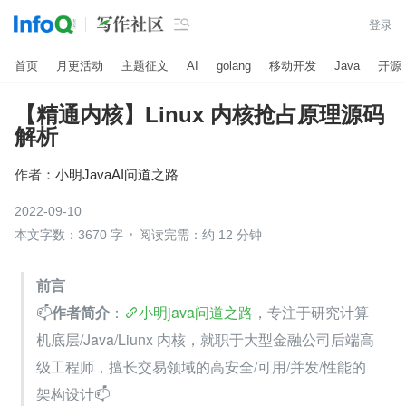

登录
首页
月更活动
主题征文
AI
golang
移动开发
Java
开源
【精通内核】Linux 内核抢占原理源码
解析
作者：
小明JavaAI问道之路
2022-09-10
本文字数：3670 字
阅读完需：约 12 分钟
前言
📫
作者简介
：
小明java问道之路
，专注于研究计算
机底层/Java/Liunx 内核，就职于大型金融公司后端高
级工程师，擅长交易领域的高安全/可用/并发/性能的
架构设计📫 