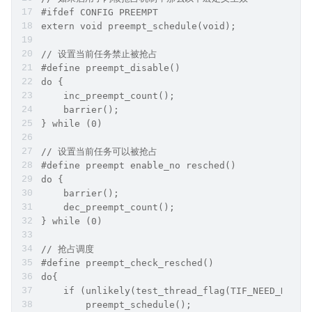
#ifdef CONFIG PREEMPT
extern void preempt_schedule(void);
// 设置当前任务禁止被抢占
#define preempt_disable() 
do {
    inc_preempt_count(); 
    barrier();
} while (0)
// 设置当前任务可以被抢占
#define preempt enable_no resched() 
do {
    barrier();
    dec_preempt_count();
} while (0)
// 抢占调度
#define preempt_check_resched() 
do{
    if (unlikely(test_thread_flag(TIF_NEED_RESCH
        preempt_schedule();