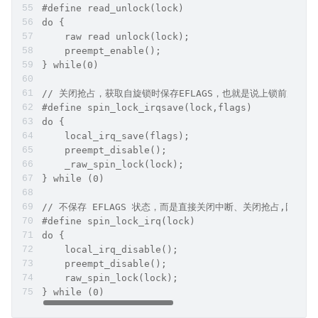
#define read_unlock(lock) 
do {
    raw read unlock(lock); 
    preempt_enable();
} while(0)
// 关闭抢占，获取自旋锁时保存EFLAGS，也就是说上锁前后需要保
#define spin_lock_irqsave(lock,flags) 
do {
    local_irq_save(flags); 
    preempt_disable();
    _raw_spin_lock(lock);
} while (0)
// 不保存 EFLAGS 状态，而是直接关闭中断、关闭抢占,因此
#define spin_lock_irq(lock) 
do {
    local_irq_disable(); 
    preempt_disable(); 
    raw_spin_lock(lock);
} while (0)