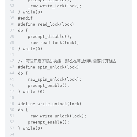
    _raw_write_lock(lock);
} while(0)
#endif
#define read_lock(lock) 
do {
    preempt_disable();
    _raw_read_lock(lock);
} while(0)
// 同理开启了强占功能，那么在释放锁时需要打开强占
#define spin_unlock(lock) 
do {
    raw_spin_unlock(lock); 
    preempt_enable();
} while (0)
#define write_unlock(lock) 
do {
    _raw_write_unlock(lock);
    preempt_enable();
} while(0)