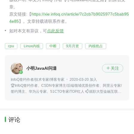
章。
原文链接:【
https://xie.infoq.cn/article/7c2cb7b9025977c5bab95
4e85
】。文章转载请联系作者。
如对本文有异议，可
点此反馈
cpu
Linux内核
中断
9月月更
内核抢占
小明JavaAI问道之路
关注

InfoQ签约作者/技术专家/博客专家
2020-03-20 加入
🏆InfoQ签约作者、CSDN专家博主/后端领域优质创作者、阿里云专家/
签约博主、华为云专家、51CTO专家/TOP红人 📫就职大型金融互联网
公司后端研发专家 👍专注于研究Liunx内核、Java、源码、架构、设计
模式、算法
评论