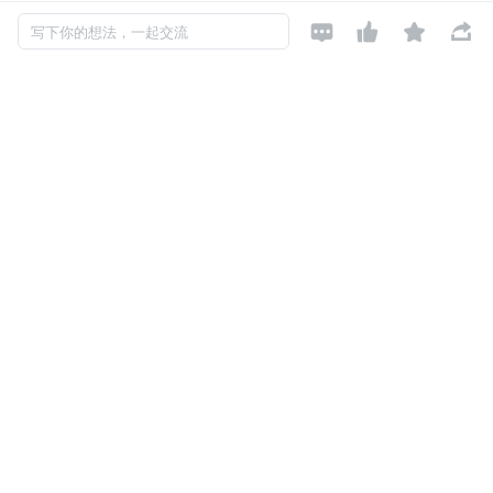




写下你的想法，一起交流
在广东省佛山市顺德区，食品生产企业通过国家食品（产
品）安全追溯平台，利用商品条码+批次的形式，将预包装
食品从原料进厂查验、生产管控、出厂检验、销售去向等实
现全过程（全链条）数字化管控。消费者可利用手机扫码查
询信息，企业和政府监管部门对问题产品可实施精准召回和
靶向监管。在食品销售环节，重点针对优质食用农产品种养
殖基地进行标准认证，对基地的产品赋予 GS1 位置编码和
品种编码，赋码的农产品从种养殖基地-物流运输-食品配送-
终端消费“一码平川”。例如，消费者用手机扫码付费后，电
子秤“吐”出一张印有 GS1 标准二维码的电子交易票据，扫
描二维码，包括产地、检验结果、进出货单位等产品追溯数
据立即显示出来。与此同时，系统还对消费者因购买劣质食
用农产品造成的损失进行投保。