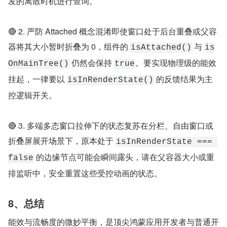
发的离散时机进行查询。
🔴 2. 严防 Attached 概念混淆即使窗口处于后台重叠或父容
器将其大小暂时折叠为 0，组件的 
 与 
isAttached()
is
 仍然会保持 
。要实现物理级的能效
OnMainTree()
true
挂起，一律要以 
 的反馈结果为主
isInRenderState()
控逻辑开关。
🔴 3. 多端多态窗口拉伸下的状态复苏在分栏、自由窗口或
折叠屏展开场景下，原本处于 
isInRenderState === 
 的边缘节点可能会瞬间露头，请在父容器大小或重
false
排监听中，安全重置这些受控动画的状态。
8、总结
能效与流畅度的微妙平衡，是顶尖鸿蒙应用开发者与普通开