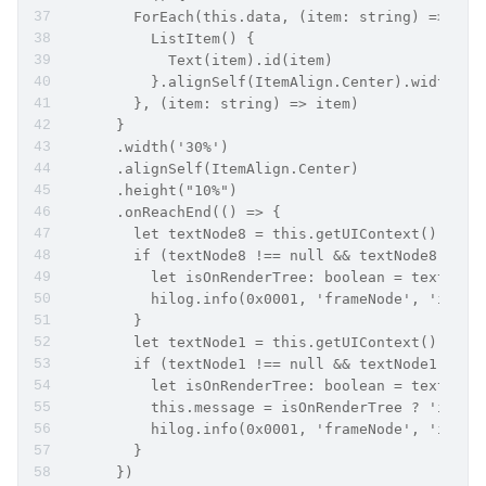
        ForEach(this.data, (item: string) => {
          ListItem() {
            Text(item).id(item)
          }.alignSelf(ItemAlign.Center).width('1
        }, (item: string) => item)
      }
      .width('30%')
      .alignSelf(ItemAlign.Center)
      .height("10%")
      .onReachEnd(() => {
        let textNode8 = this.getUIContext().getF
        if (textNode8 !== null && textNode8 !== 
          let isOnRenderTree: boolean = textNode
          hilog.info(0x0001, 'frameNode', 'is he
        }
        let textNode1 = this.getUIContext().getF
        if (textNode1 !== null && textNode1 !== 
          let isOnRenderTree: boolean = textNode
          this.message = isOnRenderTree ? 'is on
          hilog.info(0x0001, 'frameNode', 'is he
        }
      })