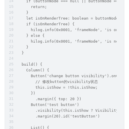
    if (buttonNode === null || buttonNode === un
      return;
    }
    let isOnRenderTree: boolean = buttonNode.isI
    if (isOnRenderTree) {
      hilog.info(0x0001, 'frameNode', 'is on ren
    } else {
      hilog.info(0x0001, 'frameNode', 'is not on
    }
  }
  build() {
    Column() {
      Button('change button visibility').onClick
        // 修改button的visibility状态
        this.isShow = !this.isShow;
      })
        .margin({ top: 20 })
      Button('test button')
        .visibility(this.isShow ? Visibility.Vis
        .margin(20).id('testButton')
      List() {