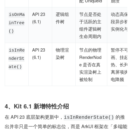
配 UniqueId
崩溃
API 23
逻辑组
节点是否处
动态高保
isOnMa
(6.1)
件树
于活跃的主
段异步初
inTree
组件逻辑树
实例化与
()
生命周期内
API 23
物理渲
节点的物理
暂停不可
isInRe
(6.1)
染树
RenderNod
画、挂起
nderSt
e 是否在真
热、长列
ate()
实渲染树上
离屏项执
被绘制
电降频
4、Kit 6.1 新增特性介绍
在 API 23 底层架构更新中，
 的推
isInRenderState()
出并非只是一个简单的标志位，而是 ArkUI 框架在「多端能