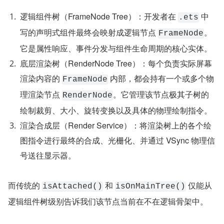
逻辑组件树（FrameNode Tree）：开发者在 
 中
.ets
写的声明式组件最终会映射成逻辑节点 
。
FrameNode
它是属性响应、事件分发与组件生命周期的核心实体。
底层渲染树（RenderNode Tree）：每个负责实际屏幕
渲染内容的 
 内部，都会持有一个或多个物
FrameNode
理渲染节点 
。它管理该节点极其子树的
RenderNode
绘制裁剪、大小、旋转变换以及具体的物理绘制指令。
渲染合成层（Render Service）：将渲染树上的各个绘
图指令进行最终的合成、光栅化、并通过 VSync 物理信
号送往显示器。
而传统的 
 和 
 仅能从
isAttached()
isOnMainTree()
逻辑组件树级别告诉我们该节点当前在不在逻辑骨架中。