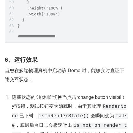
    }
    .height('100%')
    .width('100%')
  }
}
6、运行效果
当您在多端物理真机中启动该 Demo 时，能够实时查证下
述交互状态：
隐藏状态的“冷休眠”切换当点击“change button visibilit
y”按钮，测试按钮变为隐藏时，由于其物理 
RenderNo
 已下树，
 会瞬间变为 
de
isInRenderState()
fals
，底层后台日志会极速吐出 
e
is not on render t