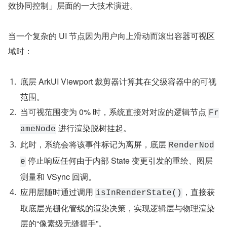
效协同控制」层面的一大技术演进。
当一个复杂的 UI 节点因为用户向上滑动而滚出容器可视区
域时：
底层 ArkUI Viewport 裁剪器计算其在父级容器中的可视
范围。
当可视范围变为 0% 时，系统直接对对应的逻辑节点 
Fr
 进行渲染脱树挂起。
ameNode
此时，系统会将该事件标记为离屏，底层 
RenderNod
 停止响应任何由于内部 State 变更引发的重绘、图层
e
测量和 VSync 回调。
应用层随时通过调用 
，直接获
isInRenderState()
取底层光栅化管线的渲染决策，实现逻辑层与物理渲染
层的“像素级无缝握手”。