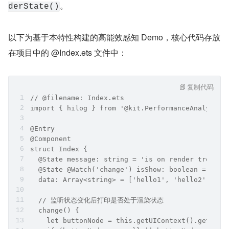
。
derState()
以下为基于本特性构建的高能效感知 Demo，核心代码存放
在项目中的 @Index.ets 文件中：
复制代码
// @filename: Index.ets
import { hilog } from '@kit.PerformanceAnalysisK
@Entry
@Component
struct Index {
  @State message: string = 'is on render tree';
  @State @Watch('change') isShow: boolean = true
  data: Array<string> = ['hello1', 'hello2', 'he
  // 监听状态变化后打印是否处于渲染状态
  change() {
    let buttonNode = this.getUIContext().getFram