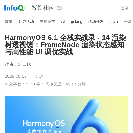

登录
首页
月更活动
主题征文
AI
golang
移动开发
Java
开源
HarmonyOS 6.1 全栈实战录 - 14 渲染
树透视镜：FrameNode 渲染状态感知
与高性能 UI 调优实战
作者：
轻口味
2026-05-17
北京
本文字数：4030 字
阅读完需：约 13 分钟