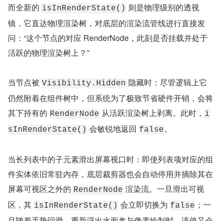
而全新的 
 则是物理级别的透视
isInRenderState()
镜，它直达物理渲染树，对底层的渲染流管线进行直接发
问：“这个节点的对应 RenderNode，此刻是否挂载并处于
活跃的物理渲染树上？”
当节点被 
 隐藏时：尽管逻辑上它
Visibility.Hidden
仍然附着在组件树中，但系统为了极致节省硬件开销，会将
其下持有的 
 从活跃渲染树上剥离。此时，
RenderNode
i
 会敏锐地返回 
。
sInRenderState()
false
当长列表中的子元素滑出屏幕视口时：即使列表项对应的组
件实体依旧常驻内存，底层裁剪器也会自动停用并摘除其在
屏幕可视区之外的 
 渲染流。一旦滑出可视
RenderNode
区，其 
 会立即切换为 
；一
isInRenderState()
false
旦随着手势回滑、重新浮出水面参与像素绘制时，该值又会