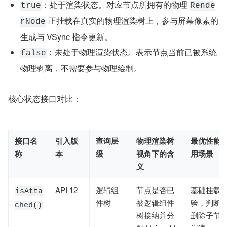
：处于渲染状态。对应节点所拥有的物理 
true
Rende
 正挂载在真实的物理渲染树上，参与屏幕像素的
rNode
生成与 VSync 指令更新。
：未处于物理渲染状态。表示节点当前已被系统
false
物理剥离，不需要参与物理绘制。
核心状态接口对比：
接口名
引入版
查询层
物理渲染树
最优性能
称
本
级
视角下的含
用场景
义
API 12
逻辑组
节点是否已
基础挂载
isAtta
件树
被逻辑组件
验，判断在
ched()
树接纳并分
删除子节