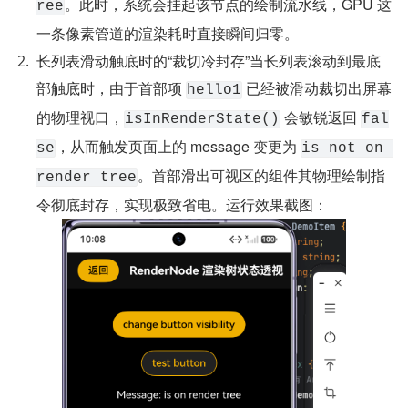
。此时，系统会挂起该节点的绘制流水线，GPU 这
ree
一条像素管道的渲染耗时直接瞬间归零。
长列表滑动触底时的“裁切冷封存”当长列表滚动到最底
部触底时，由于首部项 
 已经被滑动裁切出屏幕
hello1
的物理视口，
 会敏锐返回 
isInRenderState()
fal
，从而触发页面上的 message 变更为 
se
is not on 
。首部滑出可视区的组件其物理绘制指
render tree
令彻底封存，实现极致省电。运行效果截图：