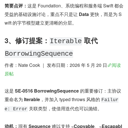
简要点评：
这是 Foundation、系统编程和服务端 Swift 都会
受益的基础设施讨论，重点不只是让 
Data
 更快，而是为 S
wift 的字节模型建立更清晰的分层。
3、修订提案：
 取代 
Iterable
BorrowingSequence
作者：Nate Cook ｜ 发布日期：2026 年 5 月 20 日
阅读
原帖
这是 
SE-0516 BorrowingSequence
 的重要修订：主协议
重命名为 
Iterable
，并加入 typed throws 风格的 
Failur
 关联类型，使借用迭代也可以抛错。
e: Error
动机：
现有 
Sequence
 难以支持 
~Copyable
、
~Escapabl