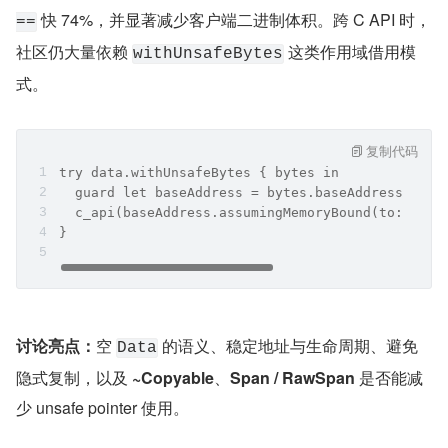
 快 74%，并显著减少客户端二进制体积。跨 C API 时，
==
社区仍大量依赖 
 这类作用域借用模
withUnsafeBytes
式。
复制代码
try data.withUnsafeBytes { bytes in
  guard let baseAddress = bytes.baseAddress else
  c_api(baseAddress.assumingMemoryBound(to: CCha
}
讨论亮点：
空 
 的语义、稳定地址与生命周期、避免
Data
隐式复制，以及 
~Copyable
、
Span / RawSpan
 是否能减
少 unsafe pointer 使用。