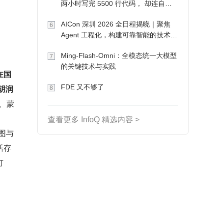
两小时写完 5500 行代码， 却连自己
写的游戏都玩不了
AICon 深圳 2026 全日程揭晓｜聚焦
6
Agent 工程化，构建可靠智能的技术路
径
Ming-Flash-Omni：全模态统一大模型
7
的关键技术与实践
在国
·胡润
FDE 又不够了
8
、蒙
查看更多 InfoQ 精选内容 >
视图与
活存
钉