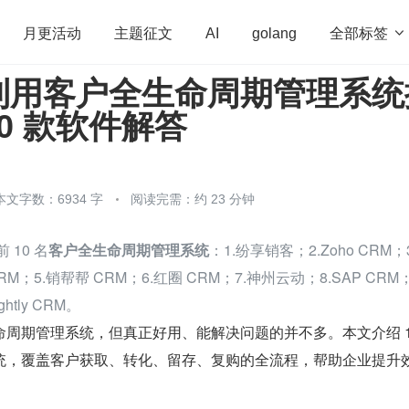
全部标签

月更活动
主题征文
AI
golang
利用客户全生命周期管理系统
penHarmony
算法
学习方法
Web3.0
高
0 款软件解答
程序员
运维
深度思考
低代码
redis
本文字数：6934 字
阅读完需：约 23 分钟
 10 名
客户全生命周期管理系统
：1.纷享销客；2.Zoho CRM；3
M；5.销帮帮 CRM；6.红圈 CRM；7.神州云动；8.SAP CRM；
ghtly CRM。
周期管理系统，但真正好用、能解决问题的并不多。本文介绍 10
统，覆盖客户获取、转化、留存、复购的全流程，帮助企业提升