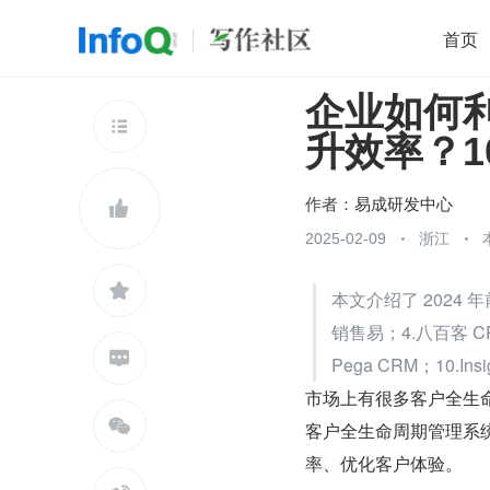
首页
企业如何
移动开发
Java
开源
架构
O

升效率？1
前端
AI
大数据
团队管理
查看更多

作者：
易成研发中心

2025-02-09
浙江

本文介绍了 2024 年前
销售易；4.八百客 CR

Pega CRM；10.Insi
市场上有很多客户全生命

客户全生命周期管理系
率、优化客户体验。