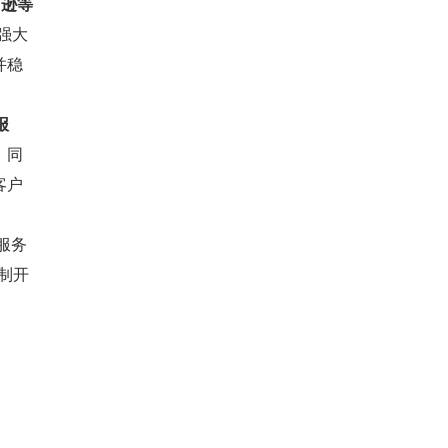
马逊等
供强大
并稳
报
。同
客户
户服务
定制开