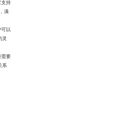
它支持
，满
户可以
的灵
些需要
关系