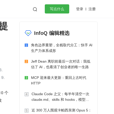
登录
注册

写点什么
提
效工作
数据库
Python
音视频
InfoQ 编辑精选
golang
微服务架构
flutter
角色边界重塑，全栈取代分工：快手 AI
1
生产力体系成形
Jeff Dean 离职前最后一次对话：我低
2
估了 AI，也看清了创业者的唯一生路
.
9.
MCP 迎来最大更新：重回上古时代
3
HTTP
 个 
Claude Code 之父：每半年清空一次
4
效
claude.md、skills 和 hooks，模型自
己会想办法
近 300 万人围观卡帕西亲测 Opus 5：
5